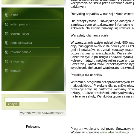
korzystania ze szkła przez ludzkość oraz
szklanych.
Recykling odpadów w naszej szkole w inter
o nas
Dla przejrzystości i łatwiejszego dostęp
jeden procent
zamieszczono aktualizowane informacje o
szkołach. Na stronie znajduje się również
eco-mmerce
Warsztaty dla nauczycieli
W warsztatach wzięło udział około 500 nau
podziękowania
objął zasięgiem około 25% nauczycieli i s
gmin i powiatów‚ otrzymali zestawy mater
rekomendacje
uczestnictwa w warsztatach. Warsztaty 
uczestniczyli, a po drugie zadawali pytan
kolejnych latach, najchętniej jeszcze w t
linkownia
uczestnicy warsztatów‚ przekazywane były 
wypełnienie deklaracji współpracy otrzyma
kontakt
Prelekcje dla uczniów
W ramach programu przeprowadzonych zost
małopolskiego. Prelekcje dla uczniów cies
prelekcje stały się platformą wymiany do
szkoły, a także przełożenia zdobytej wied
na terenie szkoły. Wyniki dostępne są na st
wyszukiwanie zaawansowane
Polecamy:
Program wspierany był przez Stowarzys
Wodnej w Krakowie
www.wfos.krakow.pl