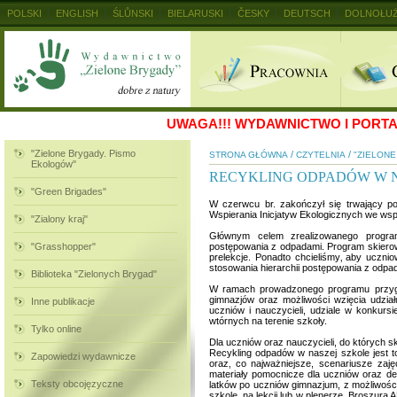
POLSKI
ENGLISH
ŚLŮNSKI
BIELARUSKI
ČESKY
DEUTSCH
DOLNOŁUŻ
MAGYAR
RUSKIJ
SLOVENSKY
UKRAINSKIJ
+
UWAGA!!!
WYDAWNICTWO I PORTAL
"Zielone Brygady. Pismo
/
/
STRONA GŁÓWNA
CZYTELNIA
"ZIELON
Ekologów"
RECYKLING ODPADÓW W N
"Green Brigades"
W czerwcu br. zakończył się trwający po
Wspierania Inicjatyw Ekologicznych we w
"Zialony kraj"
Głównym celem zrealizowanego program
"Grasshopper"
postępowania z odpadami. Program skierowa
prelekcje. Ponadto chcieliśmy‚ aby uczni
stosowania hierarchii postępowania z odp
Biblioteka "Zielonych Brygad"
W ramach prowadzonego programu przygoto
gimnazjów oraz możliwości wzięcia udział
Inne publikacje
uczniów i nauczycieli, udziale w konkurs
wtórnych na terenie szkoły.
Tylko online
Dla uczniów oraz nauczycieli, do których s
Recykling odpadów w naszej szkole jest to
Zapowiedzi wydawnicze
oraz‚ co najważniejsze, scenariusze za
materiały pomocnicze dla uczniów oraz de
Teksty obcojęzyczne
latków po uczniów gimnazjum, z możliwości
szkole, na lekcji lub w plenerze. Broszura 