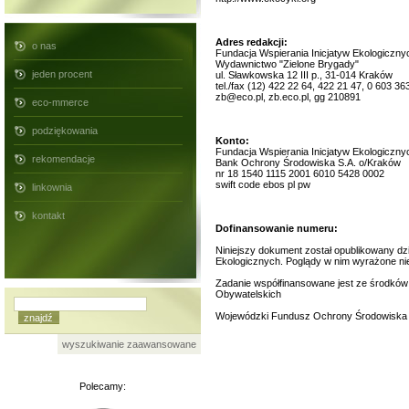
Adres redakcji:
o nas
Fundacja Wspierania Inicjatyw Ekologiczny
Wydawnictwo "Zielone Brygady"
jeden procent
ul. Sławkowska 12 III p., 31-014 Kraków
tel./fax (12) 422 22 64, 422 21 47, 0 603 36
zb@eco.pl, zb.eco.pl, gg 210891
eco-mmerce
podziękowania
Konto:
Fundacja Wspierania Inicjatyw Ekologiczny
rekomendacje
Bank Ochrony Środowiska S.A. o/Kraków
nr 18 1540 1115 2001 6010 5428 0002
swift code ebos pl pw
linkownia
kontakt
Dofinansowanie numeru:
Niniejszy dokument został opublikowany dz
Ekologicznych. Poglądy w nim wyrażone nie 
Zadanie współfinansowane jest ze środków
Obywatelskich
Wojewódzki Fundusz Ochrony Środowiska 
wyszukiwanie zaawansowane
Polecamy: