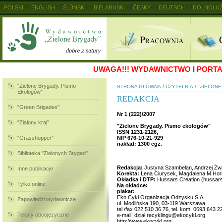
POLSKI
ENGLISH
ŚLŮNSKI
BIELARUSKI
ČESKY
DEUTSCH
DOLNOŁUŻ
MAGYAR
RUSKIJ
SLOVENSKY
UKRAINSKIJ
+
UWAGA!!!
WYDAWNICTWO I PORTAL
"Zielone Brygady. Pismo
/
/
STRONA GŁÓWNA
CZYTELNIA
"ZIELON
Ekologów"
REDAKCJA
"Green Brigades"
Nr 1 (222)/2007
"Zialony kraj"
"Zielone Brygady. Pismo ekologów"
ISSN 1231-2126,
"Grasshopper"
NIP 676-10-21-929
nakład: 1300 egz.
Biblioteka "Zielonych Brygad"
Redakcja:
Justyna Szambelan, Andrzej Żw
Inne publikacje
Korekta:
Lena Ciurysek, Magdalena M.Horb
Okładka i DTP:
Hussars Creation (hussars
Tylko online
Na okładce:
plakat:
Eko Cykl Organizacja Odzysku S.A.
Zapowiedzi wydawnicze
ul. Modlińska 190, 03-119 Warszawa
tel./fax 022 510 36 76, tel. kom. 0693 643 2
Teksty obcojęzyczne
e-mail: dział.recyklingu@ekocykl.org
http://www.ekocykl.org