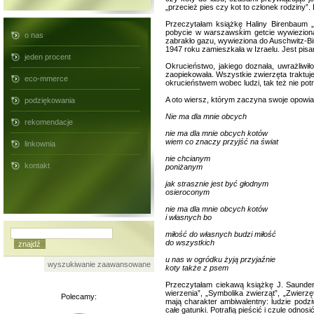
„przecież pies czy kot to członek rodziny”
Przeczytałam książkę Haliny Birenbaum „
pobycie w warszawskim getcie wywieziona
o nas
zabrakło gazu, wywieziona do Auschwitz-Birk
1947 roku zamieszkała w Izraelu. Jest pisa
jeden procent
Okrucieństwo, jakiego doznała, uwrażliwił
zaopiekowała. Wszystkie zwierzęta traktuje 
eco-mmerce
okrucieństwem wobec ludzi, tak też nie pot
A oto wiersz, którym zaczyna swoje opowia
podziękowania
Nie ma dla mnie obcych
rekomendacje
nie ma dla mnie obcych kotów
wiem co znaczy przyjść na świat
linkownia
nie chcianym
kontakt
poniżanym
jak strasznie jest być głodnym
osieroconym
nie ma dla mnie obcych kotów
i własnych bo
miłość do własnych budzi miłość
do wszystkich
u nas w ogródku żyją przyjaźnie
wyszukiwanie zaawansowane
koty także z psem
Przeczytałam ciekawą książkę J. Saunders
wierzenia”, „Symbolika zwierząt”, „Zwierz
Polecamy:
mają charakter ambiwalentny: ludzie podziwi
całe gatunki. Potrafią pieścić i czule odn