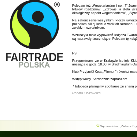
Polecam też „Wegetarianizm i co...?” Joann
tytułów rozdziałów: „Zdrowie, a dieta ja
ekologiczny aspekt wegetarianizmu”, „Słynn
Na zakończenie wszystkim, którzy uwierzyli
poznałam bliżej ludzi o wielkich sercach.
zwykłym czytelnikom.
Wzruszyła mnie wypowiedź księdza Twardo
są naprawdę fascynujące. Polecam tę książ
PS
Przypominam, że w Krakowie istnieje Klu
miesiąca o godz. 18.00, w Śródmiejskim Ośro
Klub Przyjaciół Kota „Filemon” również ma
Wstęp wolny. Serdecznie zapraszam.
7 listopada planujemy spotkanie ze znaną p
Renata Fiałkowska
Wydawnictwo „Zielone Bryg