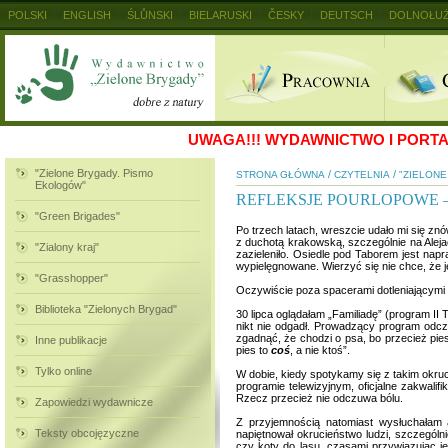
POLSKI
ENGLISH
ŚLŮNSKI
BIELARUSKI
ČESKY
DEUTSCH
DOLNOŁUŻ
MAGYAR
RUSKIJ
SLOVENSKY
UKRAINSKIJ
+
UWAGA!!!
WYDAWNICTWO I PORTAL
"Zielone Brygady. Pismo
/
/
STRONA GŁÓWNA
CZYTELNIA
"ZIELON
Ekologów"
REFLEKSJE POURLOPOWE –
"Green Brigades"
Po trzech latach, wreszcie udało mi się znó
z duchotą krakowską, szczególnie na Alej
"Zialony kraj"
zazieleniło. Osiedle pod Taborem jest na
wypielęgnowane. Wierzyć się nie chce, że jes
"Grasshopper"
Oczywiście poza spacerami dotleniającymi p
Biblioteka "Zielonych Brygad"
30 lipca oglądałam „Familiadę” (program II T
nikt nie odgadł. Prowadzący program odczy
zgadnąć, że chodzi o psa, bo przecież pie
Inne publikacje
pies to
coś
, a nie ktoś”.
Tylko online
W dobie, kiedy spotykamy się z takim okr
programie telewizyjnym, oficjalne zakwali
Rzecz przecież nie odczuwa bólu.
Zapowiedzi wydawnicze
Z przyjemnością natomiast wysłuchałam a
Teksty obcojęzyczne
napiętnował okrucieństwo ludzi, szczególn
czy koty do lasu, czasami przywiązując je