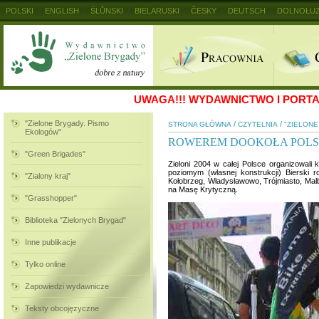
POLSKI
ENGLISH
ŚLŮNSKI
BIELARUSKI
ČESKY
DEUTSCH
DOLNOŁUŻ
MAGYAR
RUSKIJ
SLOVENSKY
UKRAINSKIJ
+
UWAGA!!!
WYDAWNICTWO I PORTAL
"Zielone Brygady. Pismo
/
/
STRONA GŁÓWNA
CZYTELNIA
"ZIELON
Ekologów"
ROWEREM DOOKOŁA POLS
"Green Brigades"
Zieloni 2004 w całej Polsce organizowali
poziomym (własnej konstrukcji) Bierski 
"Zialony kraj"
Kołobrzeg, Władysławowo, Trójmiasto, Malb
na Masę Krytyczną.
"Grasshopper"
Biblioteka "Zielonych Brygad"
Inne publikacje
Tylko online
Zapowiedzi wydawnicze
Teksty obcojęzyczne