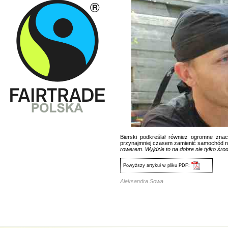
Bierski podkreślał również ogromne znac
przynajmniej czasem zamienić samochód n
rowerem. Wyjdzie to na dobre nie tylko śr
Powyższy artykuł w pliku PDF:
Aleksandra Sowa