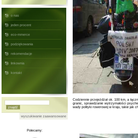
o nas
jeden procent
eco-mmerce
podziękowania
rekomendacje
linkownia
kontakt
Codziennie przejeżdżał ok. 100 km, a łącz
granic, sprawdzanie wytrzymałości psychic
wady polityki rowerowej w kraju, takie jak 
wyszukiwanie zaawansowane
Polecamy: