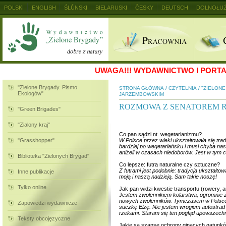
POLSKI
ENGLISH
ŚLŮNSKI
BIELARUSKI
ČESKY
DEUTSCH
DOLNOŁUŻ
MAGYAR
RUSKIJ
SLOVENSKY
UKRAINSKIJ
+
UWAGA!!!
WYDAWNICTWO I PORTAL
"Zielone Brygady. Pismo
/
/
STRONA GŁÓWNA
CZYTELNIA
"ZIELON
Ekologów"
JARZEMBOWSKIM
ROZMOWA Z SENATOREM 
"Green Brigades"
"Zialony kraj"
Co pan sądzi nt. wegetarianizmu?
"Grasshopper"
W Polsce przez wieki ukształtowała się tra
bardziej po wegetariańsku i musi chyba nas
aniżeli w czasach niedoborów. Jest w tym 
Biblioteka "Zielonych Brygad"
Co lepsze: futra naturalne czy sztuczne?
Z futrami jest podobnie: tradycja ukształto
Inne publikacje
moją i naszą nadzieją. Sam takie noszę!
Tylko online
Jak pan widzi kwestie transportu (rowery, a
J
estem zwolennikiem kolarstwa, ogromnie ż
nowych zwolenników. Tymczasem w Polsce p
Zapowiedzi wydawnicze
suczkę Elzę. Nie jestem wrogiem autostrad
rzekami. Staram się ten pogląd upowszechn
Teksty obcojęzyczne
Jakie są szanse ochrony ginących gatunków