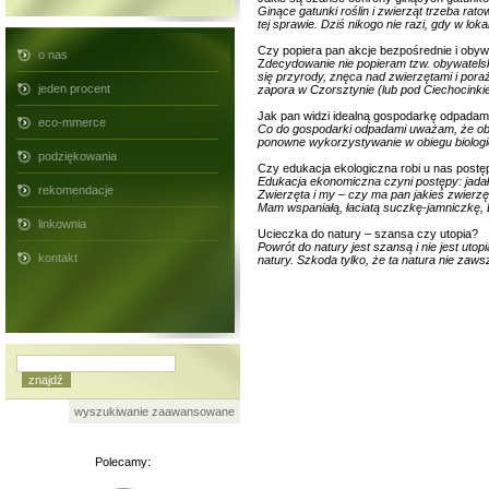
Ginące gatunki roślin i zwierząt trzeba r
tej sprawie. Dziś nikogo nie razi, gdy w l
Czy popiera pan akcje bezpośrednie i obyw
o nas
Z
decydowanie nie popieram tzw. obywatels
się przyrody, znęca nad zwierzętami i pora
jeden procent
zapora w Czorsztynie (lub pod Ciechocink
Jak pan widzi idealną gospodarkę odpadami 
eco-mmerce
Co do gospodarki odpadami uważam, że obowi
ponowne wykorzystywanie w obiegu biolog
podziękowania
Czy edukacja ekologiczna robi u nas postę
Edukacja ekonomiczna czyni postępy: jadałem
rekomendacje
Zwierzęta i my – czy ma pan jakieś zwier
Mam wspaniałą, łaciatą suczkę-jamniczkę, 
linkownia
Ucieczka do natury – szansa czy utopia?
Powrót do natury jest szansą i nie jest uto
kontakt
natury. Szkoda tylko, że ta natura nie zaws
wyszukiwanie zaawansowane
Polecamy: