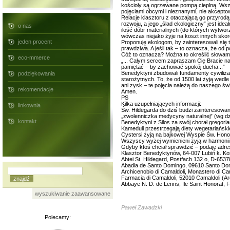
kościoły są ogrzewane pompą cieplną. Wszy
pojęciami obcymi i nieznanymi, nie akcepto
Relacje klasztoru z otaczającą go przyrod
rozwoju, a jego „ślad ekologiczny” jest ide
o nas
ilość dóbr materialnych (do których wytwor
wówczas niejako żyje na koszt innych skor
jeden procent
Proponuję ekologom, by zainteresowali się 
prawdziwa. A jeśli tak – to oznacza, że od
Cóż to oznacza? Można to określić słowami 
eco-mmerce
„... Całym sercem zapraszam Cię Bracie na
pamiętać – by zachować spokój ducha...”
Benedyktyni zbudowali fundamenty cywilizacj
podziękowania
starożytnych. To, że od 1500 lat żyją wedl
ani zysk – te pojęcia należą do naszego świ
rekomendacje
Amen.
PS
Kilka uzupełniających informacji:
linkownia
Św. Hildegarda do dziś budzi zainteresowan
„zwolenniczka medycyny naturalnej” (wg dz
kontakt
Benedyktyni z Silos za swój chorał gregoria
Kameduli przestrzegają diety wegetariańskie
Cystersi żyją na bajkowej Wyspie Św. Honor
Wszyscy wyżej wymienieni żyją w harmonii z
Gdyby ktoś chciał sprawdzić – podaję adre
Klasztor Benedyktynów, 64-007 Lubiń k. Koś
Abtei St. Hildegard, Postfach 132 o, D-653
Abadia de Santo Domingo, 09610 Santo Domin
Archicenobio di Camaldoli, Monastero di Cama
Farmacia di Camaldoli, 52010 Camaldoli (Are
Abbaye N. D. de Lerins, Ile Saint Honorat
wyszukiwanie zaawansowane
Paweł Zawadzki
Polecamy: