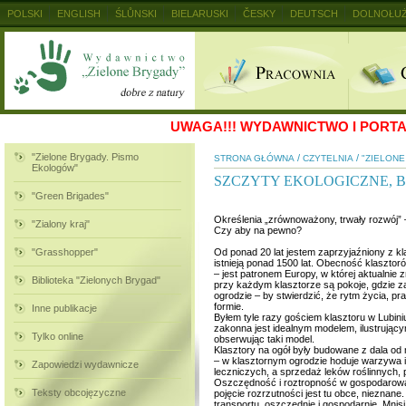
POLSKI
ENGLISH
ŚLŮNSKI
BIELARUSKI
ČESKY
DEUTSCH
DOLNOŁUŻ
MAGYAR
RUSKIJ
SLOVENSKY
UKRAINSKIJ
+
UWAGA!!!
WYDAWNICTWO I PORTAL
"Zielone Brygady. Pismo
/
/
STRONA GŁÓWNA
CZYTELNIA
"ZIELON
Ekologów"
SZCZYTY EKOLOGICZNE, 
"Green Brigades"
Określenia „zrównoważony, trwały rozwój” 
"Zialony kraj"
Czy aby na pewno?
"Grasshopper"
Od ponad 20 lat jestem zaprzyjaźniony z k
istnieją ponad 1500 lat. Obecność klasztor
– jest patronem Europy, w której aktualnie
Biblioteka "Zielonych Brygad"
przy każdym klasztorze są pokoje, gdzie 
ogrodzie – by stwierdzić, że rytm życia, pr
formie.
Inne publikacje
Byłem tyle razy gościem klasztoru w Lubiniu
zakonna jest idealnym modelem, ilustrując
Tylko online
obserwując taki model.
Klasztory na ogół były budowane z dala od m
– w klasztornym ogrodzie hoduje warzywa i
Zapowiedzi wydawnicze
leczniczych, a sprzedaż leków roślinnych,
Oszczędność i roztropność w gospodarowan
Teksty obcojęzyczne
pojęcie rozrzutności jest tu obce, nieznane.
transportu, oszczędnie i gospodarnie. Mnis