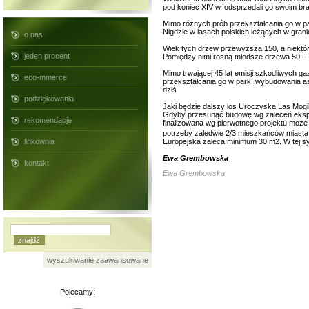
pod koniec XIV w. odsprzedali go swoim bra
Mimo różnych prób przekształcania go w par
Nigdzie w lasach polskich leżących w grani
o nas
Wiek tych drzew przewyższa 150, a niektór
jeden procent
Pomiędzy nimi rosną młodsze drzewa 50 – 1
Mimo trwającej 45 lat emisji szkodliwych g
eco-mmerce
przekształcania go w park, wybudowania asfa
dziś
podziękowania
Jaki będzie dalszy los Uroczyska Las Mogil
Gdyby przesunąć budowę wg zaleceń ekspertó
rekomendacje
finalizowana wg pierwotnego projektu może
potrzeby zaledwie 2/3 mieszkańców miasta
Europejska zaleca minimum 30 m2. W tej sy
linkownia
Ewa Grembowska
kontakt
Ewa Grembowska
wyszukiwanie zaawansowane
Polecamy: