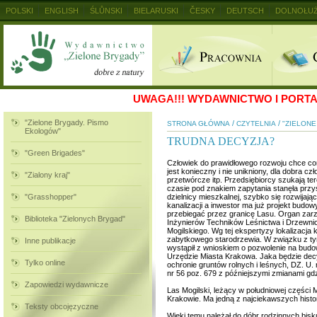
POLSKI
ENGLISH
ŚLŮNSKI
BIELARUSKI
ČESKY
DEUTSCH
DOLNOŁUŻ
MAGYAR
RUSKIJ
SLOVENSKY
UKRAINSKIJ
+
UWAGA!!!
WYDAWNICTWO I PORTAL
"Zielone Brygady. Pismo
/
/
STRONA GŁÓWNA
CZYTELNIA
"ZIELON
Ekologów"
TRUDNA DECYZJA?
"Green Brigades"
Człowiek do prawidłowego rozwoju chce cora
jest konieczny i nie unikniony, dla dobra 
"Zialony kraj"
przetwórcze itp. Przedsiębiorcy szukają ter
czasie pod znakiem zapytania stanęła przy
"Grasshopper"
dzielnicy mieszkalnej, szybko się rozwijaj
kanalizacji a inwestor ma już projekt budo
przebiegać przez granicę Lasu. Organ zarz
Biblioteka "Zielonych Brygad"
Inżynierów Techników Leśnictwa i Drzewni
Mogilskiego. Wg tej ekspertyzy lokalizacj
zabytkowego starodrzewia. W związku z tym
Inne publikacje
wystąpił z wnioskiem o pozwolenie na budo
Urzędzie Miasta Krakowa. Jaka będzie decy
Tylko online
ochronie gruntów rolnych i leśnych, DZ. U. 
nr 56 poz. 679 z późniejszymi zmianami gdzi
Zapowiedzi wydawnicze
Las Mogilski, leżący w południowej części
Krakowie. Ma jedną z najciekawszych histor
Teksty obcojęzyczne
Wieki temu należał do dóbr rodzinnych bis