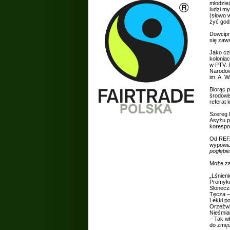
młodzież
ludzi m
(słowo 
żyć godn
Dowcipn
się zaw
Jako cz
koloniac
w PTV. 
Narodow
im. A. 
Biorąc p
środowis
referat
Szereg 
Asyżu p
korespo
Od REFA 
wypowia
pogłębie
Może za
„Lśnieni
Promyki 
Słonecz
Tęcza –
Lekki po
Orzeźwi
Nieśmiał
– Tak w
do zmęc