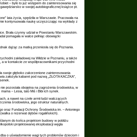
biet – było to już wstępem do zainteresowania się
 gawędziarsko w swojej autobiograficznej książce pt.
lone” lata życia, spędziła w Warszawie. Pracowała na
ępnie kontynuowała naukę uczęszczając na wykłady z
hice. Brała czynny udział w Powstaniu Warszawskim.
dal pomagała w walce pełniąc obowiązki
dnak dążąc za matką przeniosła się do Poznania.
rzychodni zakładowej na Wildzie w Poznaniu, a także
ą, a w kontakcie ze współpracownikami przychodni
ła swoje głęboko zakorzenione zainteresowania
drowia założyła kabaret pod nazwą „ZŁOTA KACZKA”,
osenek.
 nie pozostała obojętna na zagrożenia środowiska, w
mama – Lesia, tato Miś i Bibi ich synek.
ach, a nawet na czele armii ludzi walczących
zczenia środowiska, jego struktur naturalnych.
go oraz Fundacji Ochrony Środowiska im. – Antoniego
walka o rezerwat dębów rogalińskich).
emyślanym do końca projektom budowy w pobliżu
kopolski projektowanej eksploatacji węgla
 dba o uświadomienie wagi tych problemów dzieciom i