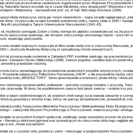
ęta ukończyła przeszkolenie sanitariuszki organizowane przez Wojskowe Przysposobienie Ko
. Naturalnie bardzo przydało się w czasie kilkuletniej „nocy okupacyjnej”! Wspomina o tym
 Eskulapem i Melpomeną
– wprowadzenie prof. zw. dr hab. Marcelego Kosmana (1996).
pacji młoda dziewczyna, której jak i innym rówieśnikom – wojna skradła najpiękniejsze „zie
nie domu. Uczęszczała na tajne komplety podziemnej stolicy, maturę zdała w 1940 r. Nast
filozofii i psychologii w Tajnym Uniwersytecie Warszawskim (1941-43).
 sił, możliwości pomagała Żydom z Getta, którego los głęboko zostawił pieczęć na Jej psyc
a do opuszczenia spalonego, tak okropnie zniszczonego ukochanego miasta – poza nim na
uszki, wspierając partyzantów.
czeniu działań wojennych rozpoczęła dr Alina studia medyczne w zniszczonej Warszawie, je
 1952 r. ukończyła Akademię Medyczną ze specjalizacją chorób wewnętrznych.
eści lat przepracowała sumiennie w Zakładach PKP, troskliwie opiekując się pracownikami p
inami –
Opowieści Rynku Wildeckiego
(1998). Zawsze pogodna, cierpliwa była ich powiernic
a atmosferę prawdziwie rodzinną.
czeniu kursu uprawniającego do prowadzenia amatorskich zespołów artystycznych, rozwija
kie. Prowadziła kabaret przy Politechnice Poznańskiej „FAFIK”, a dla pracowników służby z
cowników kolei „WESOŁE TORY”. Sama opracowywała scenariusze, pisała teksty i słowa pi
omu rodzinnego wyniosła wielkie umiłowanie – potrzebę częstego kontaktu z przyrodą. Toteż
yła i pracowała. W domu Jej współlokatorem zawsze było jakieś zwierzę – ostatnio trzy psy: 
lnie w latach siedemdziesiątych, do ostatnich chwil swego życia stawała odważnie w szereg
lnością gospodarzy terenów kraju, którzy nie patrząc perspektywicznie, prowadzili do znis
półzałożycielką Towarzystwa Miłośników Puszczykowa i Wielkopolskiego Klubu Ekologiczne
skiego – założyciela Muzeum Przyrodniczego w Puszczykowie, malarza przyrody i ekologa (
a działała na wszystkich frontach społecznie, publikując swoje stanowisko przeciw nie prz
a – Klempiczu elektrowni jądrowej oraz prowadzącym do zniszczenia rolniczego zagłębia wiel
ego w tzw. „Rowie poznańskim”.
artwiła się o czystość wód, powietrza i ziemi – mieszkając w podpoznańskim Puszczykówku