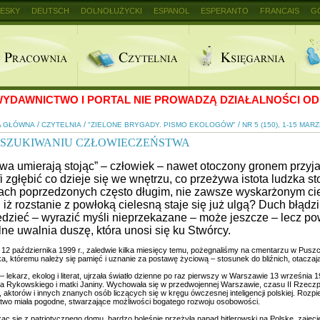
ESKY
DEUTSCH
DOLNOŁUŻYCKI
ESPANOL
ESPERANTO
FRANCAIS
G
+
YDAWNICTWO I PORTAL NIE PROWADZĄ DZIAŁALNOŚCI OD 
/
/
/
A GŁÓWNA
CZYTELNIA
"ZIELONE BRYGADY. PISMO EKOLOGÓW"
NR 5 (150), 1-15 MAR
OSZUKIWANIU CZŁOWIECZEŃSTWA
wa umierają stojąc” – człowiek – nawet otoczony gronem przyja
fi zgłębić co dzieje się we wnętrzu, co przeżywa istota ludzka 
ach poprzedzonych często długim, nie zawsze wyskarżonym cie
, iż rozstanie z powłoką cielesną staje się już ulgą? Duch błądz
dzieć – wyrazić myśli nieprzekazane – może jeszcze – lecz pow
lne uwalnia duszę, która unosi się ku Stwórcy.
to 12 października 1999 r., zaledwie kilka miesięcy temu, pożegnaliśmy na cmentarzu w Pus
a, któremu należy się pamięć i uznanie za postawę życiową – stosunek do bliźnich, otaczają
 – lekarz, ekolog i literat, ujrzała światło dzienne po raz pierwszy w Warszawie 13 września
a Rykowskiego i matki Janiny. Wychowała się w przedwojennej Warszawie, czasu II Rzeczpos
w, aktorów i innych znanych osób liczących się w kręgu ówczesnej inteligencji polskiej. Ro
stwo miała pogodne, stwarzające możliwości bogatego rozwoju osobowości.
c się z patriotycznego domu, bardzo boleśnie przeżyła napad hitlerowski na Polskę, zajęci