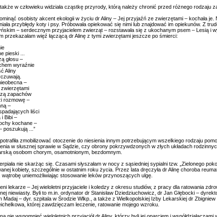
 także w człowieku widziała cząstkę przyrody, którą należy chronić przed różnego rodzaju z
minąć osobisty akcent ekologii w życiu dr Aliny – Jej przyjaźń ze zwierzętami – kochała je. 
niała przybłędy koty i psy. Próbowała opiekować się nimi lub znajdować im opiekunów. Z tr
ńskim – serdecznym przyjacielem zwierząt – rozstawała się z ukochanym psem – Lesią i wy
m przekazałam więź łączącą dr Alinę z tymi zwierzętami jeszcze po śmierci:
ie
e pieski ...
zą głosu –
chem wyraźnie
ć Aliny
czuwają.
nieobecna –
 zwierzętami
czą zapachów
i rozmowę –
mną –
spadających liści
i Bibi –
ochy kochane –
– poszukują ...”
 potrafiła zmobilizować otoczenie do niesienia innym potrzebującym wszelkiego rodzaju pomo
enia w słusznej sprawie w Sądzie, czy obrony pokrzywdzonych w złych układach rodzinnych
iarską osobom chorym, osamotnionym, bezdomnym.
rpiała nie skarżąc się. Czasami słyszałam w nocy z sąsiedniej sypialni tzw. „Zielonego pok
nej kobiety, szczególnie w ostatnim roku życia. Przez lata dręczyła dr Alinę choroba reuma
, wątrobę uniemożliwiając stosowanie leków przynoszących ulgę.
i lekarze – Jej wieloletni przyjaciele i koledzy z okresu studiów, z pracy dla ratowania zdrow
lnej niewiasty. Byli to m.in. ordynator dr Stanisław Dziedziuchowicz, dr Jan Głębocki – dy
 Madaj – dyr. szpitala w Środzie Wlkp., a także z Wielkopolskiej Izby Lekarskiej dr Zbigni
ichelkowa, której zawdzięczam leczenie, ratowanie mojego wzroku.
a nie wspomnieć wieloletnich przyjaciół dr Aliny, którzy byli jej oparciem i współdziałacza