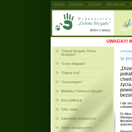
POLSKI
ENGLISH
ŚLŮNSKI
BIELARUSKI
Č
MAGYAR
RUSKIJ
SLOVENSKY
UKRAINSKIJ
UWAGA!!!
W
"Zielone Brygady. Pismo
STRON
Ekologów"
W P
"Green Brigades"
„Drze
"Zialony kraj"
potra
chwil
"Grasshopper"
życia
powie
Biblioteka "Zielonych Brygad"
bezsi
Inne publikacje
I tak o
człowiek
Tylko online
Dr Alina
Wiesław
Zapowiedzi wydawnicze
literató
dzieciń
Teksty obcojęzyczne
Wywodzą