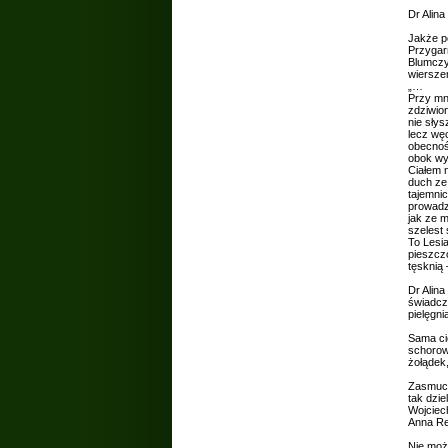
Dr Alina
Jakże po
Przygar
Blumczy
wiersze
„…
Przy mn
zdziwion
nie słys
lecz wę
obecnoś
obok wy
Ciałem 
duch ze
tajemni
prowadz
jak ze 
szelest 
To Lesia 
pieszcz
tęsknią 
Dr Alina
świadcz
pielęgn
Sama cie
schorowa
żołądek
Zasmucen
tak dzie
Wojciech
Anna Re
Nie możn