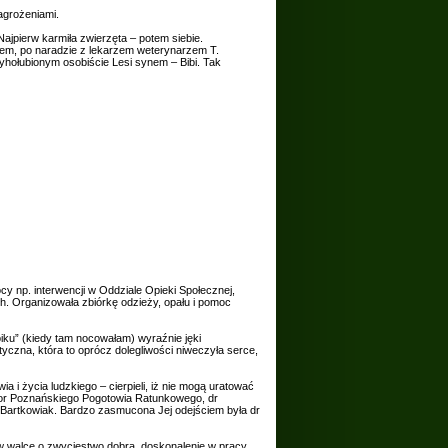
agrożeniami.
Najpierw karmiła zwierzęta – potem siebie.
udem, po naradzie z lekarzem weterynarzem T.
hołubionym osobiście Lesi synem – Bibi. Tak
cy np. interwencji w Oddziale Opieki Społecznej,
. Organizowała zbiórkę odzieży, opału i pomoc
oiku” (kiedy tam nocowałam) wyraźnie jęki
tyczna, która to oprócz dolegliwości niweczyła serce,
ia i życia ludzkiego – cierpieli, iż nie mogą uratować
rektor Poznańskiego Pogotowia Ratunkowego, dr
ew Bartkowiak. Bardzo zasmucona Jej odejściem była dr
mi w walce o zwycięstwo dobra, doskonalenie w pracy