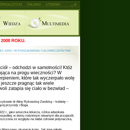
...»
ÓRNOŁUŻYCKI
ITALIANO
LITEWSKI
2008 ROKU.
/
ZEC 2000
W POSZUKIWANIU CZŁOWIECZEŃSTWA
ciół – odchodzi w samotności! Któż
stojąca na progu wieczności? W
rpieniem, które tak wyczerpało wolę
i jeszcze pragnąc tak wiele
oli zatapia się ciało w bezwład –
zczykowie dr Alinę Rykowską-Zwolską – kobietę –
cej przyrody i Boga.
 1922 r., jako wnuczka lekarza, córka adwokata
politej, w domu rodzinnym otwartym dla przyjaciół,
zpieszczona ze względu na słabe zdrowie jedynaczka,
e Warszawy, okupację kraju. Jak inne młode