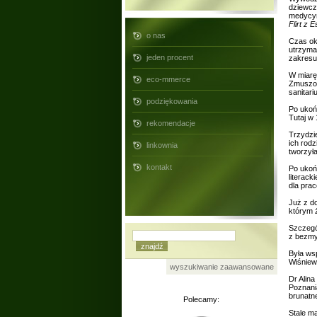
dziewcz
medycyną
Flirt z
o nas
Czas oku
utrzyma
jeden procent
zakresu 
W miarę
eco-mmerce
Zmuszon
sanitari
podziękowania
Po ukoń
Tutaj w
rekomendacje
Trzydzi
ich rodz
linkownia
tworzył
kontakt
Po ukoń
literac
dla pra
Już z d
którym ż
Szczegó
z bezmyś
Była ws
Wiśniew
wyszukiwanie zaawansowane
Dr Alin
Poznani
brunatn
Polecamy:
Stale m