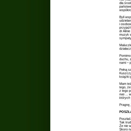
dla śro
państwe
współor
Byli ws
udziela
i osobo
przyjaźń
dr Alin
muzyk w 
sympaty
Maluczk
działac
Pomimo o
duchu, 
nami – p
Pełną sa
Kuszczyń
książki 
Mam też
tego, że
z tego 
nas ...
których 
Pragnę, 
POSZŁA
Poszłaś 
Tak tru
Że nie 
Skoro na