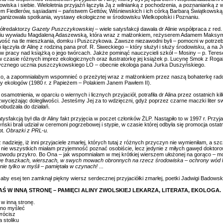
dowiska i siebie. Wieloletnia przyjaźń łączyła Ją z wilnianką z pochodzenia, a poznaniank
m Fiedlerów, sąsiadami – państwem Gettów, Wiśniewskich i ich córką Barbarą Świątkowską, 
ganizowała spotkania, wystawy ekologiczne w środowisku Wielkopolski i Poznaniu.
półredaktorzy
Gazety Puszczykowskiej
– wiele satysfakcji dawała dr Alinie współpraca z red
niu wywiadu Magdaleną Adaszewską, która wraz z małżonkiem, reżyserem Adamem Maksymiuki
wość na tle mieszkania, domku i Puszczykowa. Zawsze niezawodni byli – pomocni w potrzebi
 łączyła dr Alinę z rodziną pana prof. R. Siweckiego – który służył i służy środowisku, a n
ie w pracy nad książką o jego twórcach. Jakże pominąć nauczycieli szkół – Mosiny – p. Tere
czasie różnych imprez ekologicznych oraz ilustratorkę jej książek p. Lucynę Smok z Rogalin
cznego ucznia puszczykowskiego LO – obecnie ekologa pana Jurka Duszyńskiego.
o, a zapomniałabym wspomnieć o przeżytej wraz z małżonkiem przez naszą bohaterkę radośc
zy ekologów (1980 r. z Papieżem – Polakiem Janem Pawłem II).
samotnienia, w oparciu o wiernych i licznych przyjaciół, potrafiła dr Alina przez ostatnich ki
zwyciężając dolegliwości. Jesteśmy Jej za to wdzięczni, gdyż poprzez czarne maczki liter s
obudzała do działań.
tysfakcją był dla dr Aliny fakt przyjęcia w poczet członków ŻLP. Nastąpiło to w 1997 r. Przyj
ski brali udział w ceremoni pogrzebowej i stypie, w czasie której odbyła się promocja osta
pt.
Obrazki z PRL-u.
 nadzieję, iż inni przyjaciele zmarłej, których tutaj z różnych przyczyn nie wymieniłam, a
 nie wszystkich miałam przyjemność poznać osobiście, lecz jedynie z miłych gawęd doktorowe
powodu przykro. Bo Ona – jak wspomniałam w mej krótkiej wierszem ułożonej na gorąco – 
 we fraszkach, wierszach, w swych mowach obronnych na rzecz środowiska – ochrony wód la
nie tylko w myśli – pamiętała w czynach! ...
aby esej ten zamknął piękny wiersz serdecznej przyjaciółki zmarłej, poetki Jadwigi Badowsk
Ś W INNĄ STRONĘ – PAMIĘCI ALINY ZWOLSKIEJ LEKARZA, LITERATA, EKOLOGA.
w inną stronę.
dno myśleć
wrócisz
 stoliku