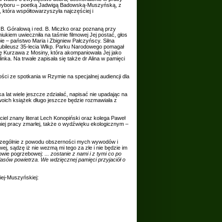
ą z wyboru – poetką Jadwigą Badowską-Muszyńską, z
która współtowarzyszyła najczęściej i
. B. Góralową i red. B. Miczko oraz poznaną przy
em uwieczniła na taśmie filmowej Jej postać, głos
e – państwo Maria i Zbigniew Pałczyńscy. Silna
a Jubileusz 35-lecia Wlkp. Parku Narodowego pomagał
sę Kurzawa z Mosiny, która akompaniowała Jej jako
ka. Na trwałe zapisała się także dr Alina w pamięci
i ze spotkania w Rzymie na specjalnej audiencji dla
lka lat wiele jeszcze zdziałać, napisać nie upadając na
woich książek długo jeszcze będzie rozmawiała z
aciel znany literat Lech Konopiński oraz kolega Paweł
tniej pracy zmarłej, także o wydźwięku ekologicznym –
 szczególnie z powodu obszerności mych wywodów i
j, sądzę iż nie wezmą mi tego za złe i nie będzie im
mowie pogrzebowej:
... zostanie z nami i z tymi co po
sów powietrza. We wdzięcznej pamięci przyjaciół o
iej-Muszyńskiej: