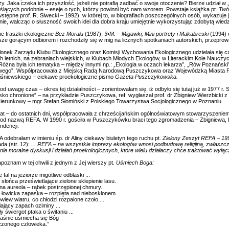
y. Jaka czeka ich przyszłość, jeżeli nie potrafią zadbać o swoje otoczenie? Bierze udział w
yślących podobnie – eseje o tych, którzy powinni być nam wzorem. Powstaje książka pt.
Twó
wstępne prof. R. Siwecki – 1992), w której to, w biografiach poszczególnych osób, wykazuje
ie, walcząc o słuszność swoich idei dla dobra kraju umiejętnie wykorzystując zdobytą wiedz
e fraszki ekologiczne
Bez Morału
(1987),
3•M. – Migawki, Mini portrety i Makabreski
(1994) 
sze gorącym odbiorem i rozchodziły się w mig na licznych spotkaniach autorskich, przepr
łonek Zarządu Klubu Ekologicznego oraz Komisji Wychowania Ekologicznego udzielała się cz
h letnich, na zebraniach wiejskich, w Klubach Młodych Ekologów, w Literackim Kole Nauczyci
Różna była ich tematyka – między innymi np.: „Ekologia w oczach lekarza”, „Rów Poznański”
ego”. Współpracowała z Miejską Radą Narodową Puszczykowa oraz Wojewódzką Miasta Po
Wiśniewskiego – ciekawe proekologiczne pismo
Gazeta Puszczykowska.
od uwagę czas – okres tej działalności – zorientowałam się, iż odbyło się tutaj już w 1977 r
ko chronione” – na przykładzie Puszczykowa, ref. wygłaszał prof. dr Zbigniew Wierzbicki z Ins
 kierunkowy – mgr Stefan Słomiński z Polskiego Towarzystwa Socjologicznego w Poznaniu.
lat – do ostatnich dni, współpracowała z chrześcijańskim ogólnoświatowym stowarzyszeni
od nazwą REFA. W 1990 r. gościła w Puszczykówku braci tego zgromadzenia – Zbigniewa, 
ndencji.
odebrałam w imieniu śp. dr Aliny ciekawy biuletyn tego ruchu pt.
Zielony Zeszyt REFA – 19
da (str. 12):
... REFA – na wszystkie imprezy ekologów wnosi podbudowę religijną, zwłaszcza
nie moralne dyskusji i działań proekologicznych, które wielu działaczy chce traktować wyłą
poznam w tej chwili z jednym z Jej wierszy pt.
Uśmiech Boga:
e fal na jeziorze migotliwe odblaski ...
słońca prześwietlające zielone sklepienie lasu.
na aureola – rąbek postrzępionej chmury.
 łowicka zapaska – rozpięta nad nieboskłonem ...
wiew wiatru, co chłodzi rozpalone czoło ...
ający zapach oziminy ...
y świergot ptaka o świtaniu ...
łaśnie uśmiecha się Bóg
zonego człowieka.”