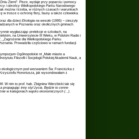
 „Dniu Ziemi”. Pisze, wydaje przy poparciu i pomocy
rcy i obrońcy Wielkopolskiego Parku Narodowego
 jak można i trzeba, w różnych czasach i warunkach
ę w trosce o ochronę flory, fauny a także człowieka.
oraz dla dzieci
Ekologia na wesoło
(1995) – cieszyły
owadzanych w Poznaniu oraz okolicznych gminach.
ynnie wygłaszając prelekcje w szkołach, na
elskim, na Uniwersytecie III Wieku, w Polskim Radio i
, „Zagrożenie dla Wielkopolskiego Parku
znania. Prowadziła częściowo w ramach fundacji
. Sympozjum Ogólnopolskie nt „Małe miasto a
tytutu Filozofii i Socjologii Polskiej Akademii Nauk, a
em ekologicznym pod wezwaniem Św. Franciszka z
Krzysztofa Honoriusza, jak wysondowałam z
99
. W nim to prof. hab. Zbigniew Wierzbicki tak się
 propagując inny styl życia. Będzie to cenne
cznie w kategoriach wąsko ekonomicznych (...).