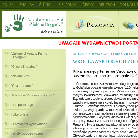
POLSKI
ENGLISH
ŚLŮNSKI
BIELARUSKI
ČESKY
DEUTSCH
DOLNOŁUŻ
MAGYAR
RUSKIJ
SLOVENSKY
UKRAINSKIJ
+
UWAGA!!!
WYDAWNICTWO I PORTAL
"Zielone Brygady. Pismo
/
/
STRONA GŁÓWNA
CZYTELNIA
"ZIELON
Ekologów"
WROCŁAWSKI OGRÓD ZOOLOG
"Green Brigades"
Kilka miesięcy temu we Wrocławskim
stwierdziła, że zoo jest za małe i j
"Zialony kraj"
Jeśli chodzi o obszar wrocławskiego ogrodu
"Grasshopper"
w Gdańsku obszar ogrodu wynosi 120 hektar
sprzedany prywatnej osobie. Wrocławskiem
małymi zwierzętami. Wówczas musiałby się 
Biblioteka "Zielonych Brygad"
Sąsiedztwo stadionu zdecydowanie nie sprz
wpadły w panikę na skutek hałasu. Imprezy,
Inne publikacje
Doktor Gucwiński twierdzi, że gdyby zoo p
zwierzęta w grupach, w otoczeniu zieleni o
pomieszczeń. Za najpilniejszą sprawę pan
Tylko online
nieodpowiednie. (Wybiegi dla tych zwierząt 
przepisy, nawet ze stadionem ogród mógłby
Zapowiedzi wydawnicze
Raport NIK-u z przeprowadzonej we wrocławsk
ich miejsca we współczesnym świecie. Nie 
obrońców praw zwierząt i dyrektora Gucwińs
Teksty obcojęzyczne
Chyba każdy z nas pamięta najpopularniejs