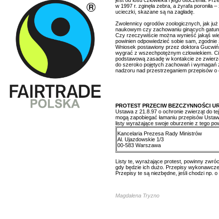
jest od losu człowieka i jego otoczenia. Pr
w 1997 r. zginęła zebra, a żyrafa poroniła 
ucieczki, skazane są na zagładę.
Zwolennicy ogrodów zoologicznych, jak już
naukowym czy zachowaniu ginących gatun
Czy rzeczywiście można wynieść jakąś wied
powinien odpowiedzieć sobie sam, zgodnie 
Wniosek postawiony przez doktora Gucwińsk
wygrać z wszechpotężnym człowiekiem. Cies
podstawową zasadę w kontakcie ze zwierzęc
do szeroko pojętych zachowań i wymagań zw
nadzoru nad przestrzeganiem przepisów o 
PROTEST PRZECIW BEZCZYNNOŚCI U
Ustawa z 21.8.97 o ochronie zwierząt do t
mogą zapobiegać łamaniu przepisów Ustawy
listy wyrażające swoje oburzenie z tego p
Kancelaria Prezesa Rady Ministrów
Al. Ujazdowskie 1/3
00-583 Warszawa
Listy te, wyrażające protest, powinny zw
gdy będzie ich dużo. Przepisy wykonawcze
Przepisy te są niezbędne, jeśli chodzi np.
Magdalena Tryzno