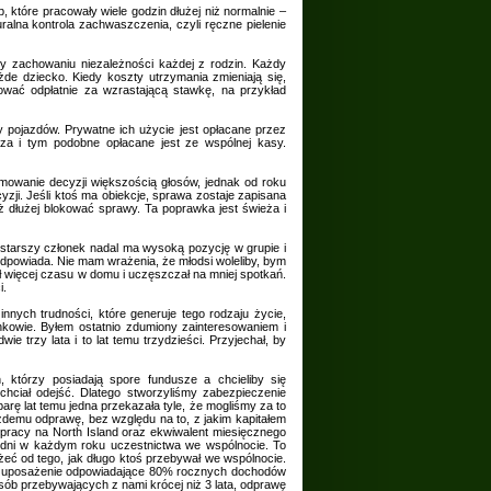
 które pracowały wiele godzin dłużej niż normalnie –
ralna kontrola zachwaszczenia, czyli ręczne pielenie
y zachowaniu niezależności każdej z rodzin. Każdy
żde dziecko. Kiedy koszty utrzymania zmieniają się,
ować odpłatnie za wzrastającą stawkę, na przykład
by pojazdów. Prywatne ich użycie jest opłacane przez
rza i tym podobne opłacane jest ze wspólnej kasy.
owanie decyzji większością głosów, jednak od roku
ji. Jeśli ktoś ma obiekcje, sprawa zostaje zapisana
uż dłużej blokować sprawy. Ta poprawka jest świeża i
starszy członek nadal ma wysoką pozycję w grupie i
dpowiada. Nie mam wrażenia, że młodsi woleliby, bym
ał więcej czasu w domu i uczęszczał na mniej spotkań.
i.
nych trudności, które generuje tego rodzaju życie,
nkowie. Byłem ostatnio zdumiony zainteresowaniem i
e trzy lata i to lat temu trzydzieści. Przyjechał, by
 którzy posiadają spore fundusze a chcieliby się
chciał odejść. Dlatego stworzyliśmy zabezpieczenie
rę lat temu jedna przekazała tyle, że mogliśmy za to
demu odprawę, bez względu na to, z jakim kapitałem
 pracy na North Island oraz ekwiwalent miesięcznego
odni w każdym roku uczestnictwa we wspólnocie. To
żeć od tego, jak długo ktoś przebywał we wspólnocie.
ują uposażenie odpowiadające 80% rocznych dochodów
sób przebywających z nami krócej niż 3 lata, odprawę