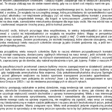
em wozem załadowanym choinkami. Tutejszy kupiec zaopatruje nas w słodycze i jeździmy
ć. Te okazje zbliżają nas do siebie nawet wtedy, gdy na co dzień coś między nami nie gra.
uważałem, że podstawowym zadaniem życia wspólnotowego jest to, byśmy łącząc nasze fu
robić z osobna. Ze względu na szczególną uwagę, którą przykładamy do sprawiedliwości społe
zybyć alkoholicy i ex-więźniowie próbujący żyć od nowa. Nawiązaliśmy kontakt z pracown
ują domu lub czegokolwiek innego, dla kogoś w tymczasowym „zawieszeniu”. Zdecydo
w na dwa małe, samodzielne mieszkanka dostępne dla tego typu osób. Nie ma wśród nas wy
zaoferować wsparcie i trochę pracy, jeśli to komuś pomoże.
iększość osób, których przyciąga idea wspólnotowa, to wielcy indywidualiści ze skłonn
ować z części tej indywidualności ze względu na wspólne dobro. Mając w perspektywi
anie na zasadzie „gdy jest w kuchni za gorąco, wyjdź z niej”. O wiele trudniej jest jakoś z
bie z tego sprawę. Jestem przekonany, że techniki medytacji, które obecnie stosujemy, m
trzeba medytacji i wielu naszych członków stosuje ją jako środek godzenia się, a jeśli te
 profesjonalną pomoc.
ata przyjęliśmy wielu nowych członków. Było to raczej efektem przypadkowych kontak
ywa zostaje nawiązana, dostarczamy ogólnych informacji na nasz temat i, jeśli ochotnik c
 Przez ten czas może pracować na różnych stanowiskach, porozmawiać z ludźmi i, oczywiś
ch, zapraszamy go do domów, aby nabrał wyobrażenia o tym, jak żyjemy. Folder z naszym
P
u pacyfistycznych przekonań zawsze byliśmy mocno zaangażowani w działalność pokojow
ych było referendum na temat obowiązkowej służby wojskowej. Od tego czasu byliśmy 
 gdy nadpływała amerykańska flota wojenna. Gdy południowoafrykańska drużyna Spring
o przed głównym wejściem na boisko sportowe transparent przeciwko apartheidowi. 
iśmy, przyznano nam policjanta do ochrony! Jean i ja byliśmy też zaangażowani w spr
tora Greya w 1853 r. i aż do niedawna pozostających w obcych rękach.
 którzy postępują radykalnie w jednej dziedzinie, mają tendencję tak samo postępować w i
ian, obrońców środowiska naturalnego, zwolenników porodów w domu, jak również dla pr
de uzyskuje większość swoich dochodów z uprawy konwencjonalnej. Wielu z nas interesuj
ą nas do stosowania spryskiwania, nawożenia i nawadniania dla zapewnienia zdrow
wienie nowego sadu na uprawę organiczną, nie mogliśmy się zgodzić, więc wraz ze swoją
zną i biodynamiczną w małym sadzie jabłkowym i na paru akrach bezkolcowych jeżyn, jednak
dy konwencjonalne. Mamy związane ręce. Wielu woli prowadzić jedynie organiczną produk
ymy przez to sprzedaży a nie mamy jeszcze sposobu na to by być jednocześnie organiczny