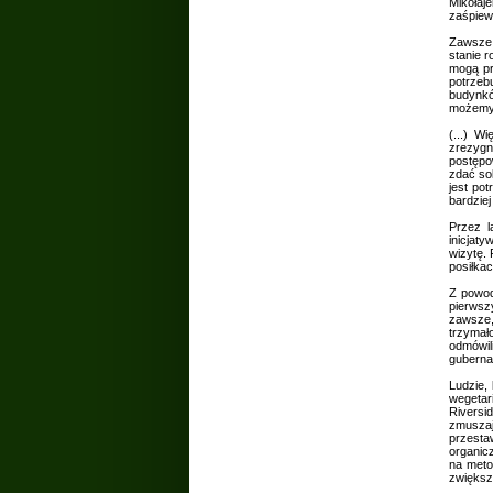
Mikołaj
zaśpiewa
Zawsze 
stanie 
mogą pr
potrzeb
budynkó
możemy 
(...) W
zrezygn
postępow
zdać so
jest po
bardziej
Przez l
inicjat
wizytę.
posiłka
Z powod
pierwsz
zawsze,
trzymał
odmówil
guberna
Ludzie,
wegetar
Riversi
zmuszaj
przesta
organic
na meto
zwiększ