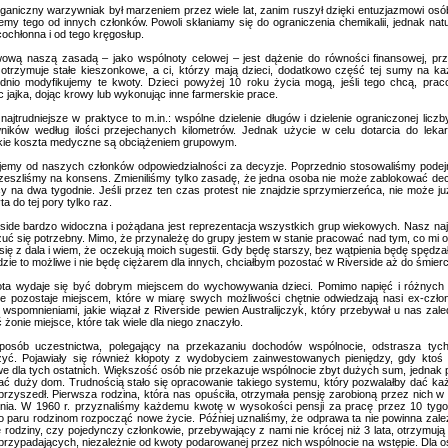
ganiczny warzywniak był marzeniem przez wiele lat, zanim ruszył dzięki entuzjazmowi osób,
emy tego od innych członków. Powoli skłaniamy się do ograniczenia chemikalii, jednak natu
cochłonna i od tego kręgosłup.
ową naszą zasadą – jako wspólnoty celowej – jest dążenie do równości finansowej, prz
 otrzymuje stałe kieszonkowe, a ci, którzy mają dzieci, dodatkowo część tej sumy na ka
dnio modyfikujemy te kwoty. Dzieci powyżej 10 roku życia mogą, jeśli tego chcą, prac
c jajka, dojąc krowy lub wykonując inne farmerskie prace.
najtrudniejsze w praktyce to m.in.: wspólne dzielenie długów i dzielenie ograniczonej licz
ników według ilości przejechanych kilometrów. Jednak użycie w celu dotarcia do leka
ie koszta medyczne są obciążeniem grupowym.
emy od naszych członków odpowiedzialności za decyzje. Poprzednio stosowaliśmy podejm
zeszliśmy na konsens. Zmieniliśmy tylko zasadę, że jedna osoba nie może zablokować decyz
icy na dwa tygodnie. Jeśli przez ten czas protest nie znajdzie sprzymierzeńca, nie może j
ta do tej pory tylko raz.
side bardzo widoczna i pożądana jest reprezentacja wszystkich grup wiekowych. Nasz naj
uć się potrzebny. Mimo, że przynależę do grupy jestem w stanie pracować nad tym, co mi o
się z dala i wiem, że oczekują moich sugestii. Gdy będę starszy, bez wątpienia będę spędz
dzie to możliwe i nie będę ciężarem dla innych, chciałbym pozostać w Riverside aż do śmierc
ta wydaje się być dobrym miejscem do wychowywania dzieci. Pomimo napięć i różnych in
de pozostaje miejscem, które w miarę swych możliwości chętnie odwiedzają nasi ex-czło
wspomnieniami, jakie wiązał z Riverside pewien Australijczyk, który przebywał u nas zaledwi
żonie miejsce, które tak wiele dla niego znaczyło.
osób uczestnictwa, polegający na przekazaniu dochodów wspólnocie, odstrasza tych,
zyć. Pojawiały się również kłopoty z wydobyciem zainwestowanych pieniędzy, gdy ktoś 
we dla tych ostatnich. Większość osób nie przekazuje wspólnocie zbyt dużych sum, jednak pa
ć duży dom. Trudnością stało się opracowanie takiego systemu, który pozwalałby dać każ
przyszedł. Pierwsza rodzina, która nas opuściła, otrzymała pensję zarobioną przez nich w
nia. W 1960 r. przyznaliśmy każdemu kwotę w wysokości pensji za pracę przez 10 tyg
ło paru rodzinom rozpocząć nowe życie. Później uznaliśmy, że odprawa ta nie powinna zale
 rodziny, czy pojedynczy członkowie, przebywający z nami nie krócej niż 3 lata, otrzym
 przypadających, niezależnie od kwoty podarowanej przez nich wspólnocie na wstępie. Dla o