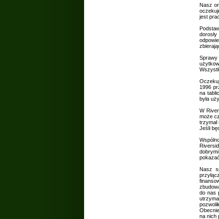
Nasz or
oczekuj
jest pra
Podstaw
dorosły
odpowie
zbierają
Sprawy 
użytkow
Wszystk
Oczekuj
1996 pr
na tabl
była uży
W River
może cz
trzymał 
Jeśli bę
Wspólno
Riversi
dobrymi 
pokazać 
Nasz sp
przyłąc
finanso
zbudowa
do nas 
utrzyma
pozwoli
Obecnie
na nich