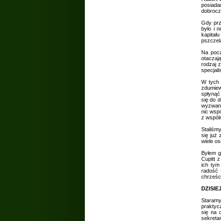
posiada
dobrocz
Gdy prz
było i 
kapitał
pszczela
Na pocz
otaczaj
rodzaj 
specjal
W tych 
zdumiew
spłynąć
się do 
wyzwani
nic wsp
z wspóln
Staliśm
się już
wiele o
Byłem g
Cupitt z
ich tym
radość 
chrześc
DZISIE
Staramy
praktyc
się na 
sekreta