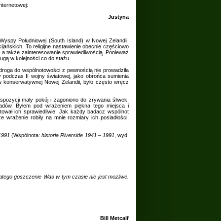
nternetowej:
Justyna
Wyspy Południowej (South Island) w Nowej Zelandii.
jańskich. To religijne nastawienie obecnie częściowo
”, a także zainteresowanie sprawiedliwością. Ponieważ
rugą w kolejności co do stażu.
 droga do wspólnotowości z pewnością nie prowadziła
y podczas II wojny światowej, jako obrońca sumienia
w konserwatywnej Nowej Zelandii, było często wręcz
spozycji mały pokój i zagoniono do zrywania śliwek.
iadów. Byłem pod wrażeniem piękna tego miejsca i
ktował ich sprawiedliwie. Jak każdy badacz wspólnot
e wrażenie robiły na mnie rozmiary ich posiadłości,
1991
(Wspólnota:
historia Riverside 1941 – 1991
, wyd.
latego goszczenie Was w tym czasie nie jest możliwe.
Bill Metcalf