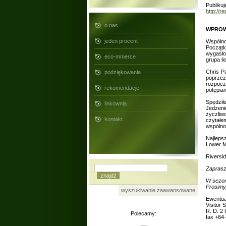
Publikuj
http://
o nas
WPROWA
jeden procent
Wspólno
Początk
wygasło,
eco-mmerce
grupa li
Chris P
podziękowania
poprzez
rozpocz
rekomendacje
potępia
Spędził
linkownia
Jedzeni
życzliw
kontakt
czytałe
wspólno
Najleps
Lower M
Riversi
Zaprasz
W sezon
Prosimy
wyszukiwanie zaawansowane
Ewentua
Visitor 
R. D. 2
Polecamy:
fax +64-