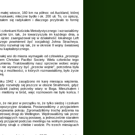
 małej wiosce, 160 km na północ od Auckland, której
uskawki, mleczne bydło i ok. 200 uli. To, co opiszę,
tałem się radykałem i dlaczego przybrało to formę
 członkami Kościoła Metodystycznego i wzrastaliśmy
ażnie tzn. tak, że towarzyszyła im każdego dnia, a
ojciec zaangażował się w działalność lokalnego Left
zego powinieneś być socjalistą
) Johna Stracheya.
óry rozwinął się tak, że w okresie II wojny światowej
mu kapitalistycznego.
ałej wsi do miasta wymagało od człowieka „prostego
iem Christian Pacifist Society. Wielu członków tego
sumienia. Traktowaliśmy nasz sprzeciw wobec wojny
 nie wystarczy być „przeciw wojnie”, potrzebna była
ą z możliwości, o których rozmawialiśmy, było życie
wą.
iku 1942 r. zasądzono mi karę miesiąca więzienia.
dy rozwinęły się jeszcze w obozie Strathmore, gdyż
dzieli żadnej potrzeby wiary w Boga. Mieszkałem i
su mieliśmy w bród, więc rozmowom nie było końca. I
 że nie jest w porządku to, że tylko siedzę i czekam
opozycyjne działania. Postanowiliśmy z przyjacielem
cjowania pokoju. Zgromadziliśmy trochę jedzenia na
etrowej drogi do Wellington. Wędrowaliśmy tak przez
objaśniających naszą postawę, a jednocześnie starałem
mój przyjaciel podczas meetingu na wolnym powietrzu.
śmy strajk o chlebie i wodzie. Po trzech miesiącach