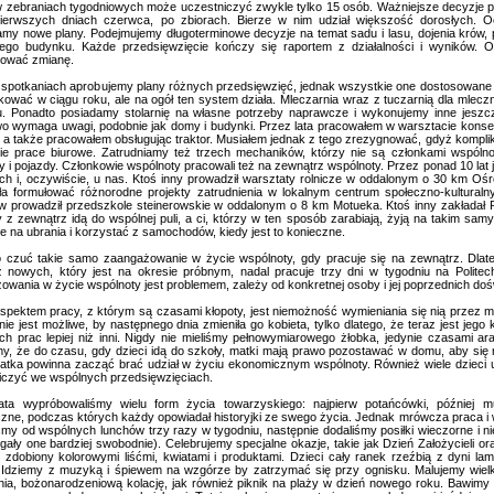
 w zebraniach tygodniowych może uczestniczyć zwykle tylko 15 osób. Ważniejsze decyzje 
ierwszych dniach czerwca, po zbiorach. Bierze w nim udział większość dorosłych.
my nowe plany. Podejmujemy długoterminowe decyzje na temat sadu i lasu, dojenia krów, 
ego budynku. Każde przedsięwzięcie kończy się raportem z działalności i wyników. Os
ować zmianę.
 spotkaniach aprobujemy plany różnych przedsięwzięć, jednak wszystkie one dostosowan
kować w ciągu roku, ale na ogół ten system działa. Mleczarnia wraz z tuczarnią dla mlecz
. Ponadto posiadamy stolarnię na własne potrzeby naprawcze i wykonujemy inne jesz
o wymaga uwagi, podobnie jak domy i budynki. Przez lata pracowałem w warsztacie kons
, a także pracowałem obsługując traktor. Musiałem jednak z tego zrezygnować, gdyż komplik
ie prace biurowe. Zatrudniamy też trzech mechaników, którzy nie są członkami wspólno
 i pojazdy. Członkowie wspólnoty pracowali też na zewnątrz wspólnoty. Przez ponad 10 lat 
h i, oczywiście, u nas. Ktoś inny prowadził warsztaty rolnicze w oddalonym o 30 km O
a formułować różnorodne projekty zatrudnienia w lokalnym centrum społeczno-kultura
w prowadził przedszkole steinerowskie w oddalonym o 8 km Motueka. Ktoś inny zakładał P
 z zewnątrz idą do wspólnej puli, a ci, którzy w ten sposób zarabiają, żyją na takim s
e na ubrania i korzystać z samochodów, kiedy jest to konieczne.
o czuć takie samo zaangażowanie w życie wspólnoty, gdy pracuje się na zewnątrz. Dlat
 nowych, który jest na okresie próbnym, nadal pracuje trzy dni w tygodniu na Polite
owania w życie wspólnoty jest problemem, zależy od konkretnej osoby i jej poprzednich d
spektem pracy, z którym są czasami kłopoty, jest niemożność wymieniania się nią przez 
nie jest możliwe, by następnego dnia zmieniła go kobieta, tylko dlatego, że teraz jest jego
ych prac lepiej niż inni. Nigdy nie mieliśmy pełnowymiarowego żłobka, jedynie czasami 
, że do czasu, gdy dzieci idą do szkoły, matki mają prawo pozostawać w domu, aby się n
atka powinna zacząć brać udział w życiu ekonomicznym wspólnoty. Również wiele dzieci
iczyć we wspólnych przedsięwzięciach.
ata wypróbowaliśmy wielu form życia towarzyskiego: najpierw potańcówki, później 
iczne, podczas których każdy opowiadał historyjki ze swego życia. Jednak mrówcza praca i w
śmy od wspólnych lunchów trzy razy w tygodniu, następnie dodaliśmy posiłki wieczorne i nie
egały one bardziej swobodnie). Celebrujemy specjalne okazje, takie jak Dzień Założycieli
, zdobiony kolorowymi liśćmi, kwiatami i produktami. Dzieci cały ranek rzeźbią z dyni l
. Idziemy z muzyką i śpiewem na wzgórze by zatrzymać się przy ognisku. Malujemy wielk
enia, bożonarodzeniową kolację, jak również piknik na plaży w dzień nowego roku. Bawimy 