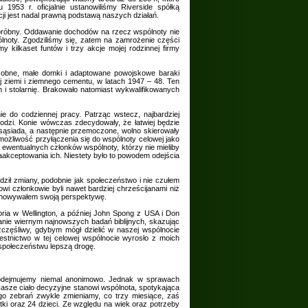
1953 r. oficjalnie ustanowiliśmy Riverside spółką
ji jest nadal prawną podstawą naszych działań.
 próbny. Oddawanie dochodów na rzecz wspólnoty nie
lnoty. Zgodziliśmy się, zatem na zamrożenie części
y kilkaset funtów i trzy akcje mojej rodzinnej firmy
sobne, małe domki i adaptowane powojskowe baraki
 ziemi i ziemnego cementu, w latach 1947 – 48. Ten
n i stolarnię. Brakowało natomiast wykwalifikowanych
e do codziennej pracy. Patrząc wstecz, najbardziej
zi. Konie wówczas zdecydowały, że łatwiej będzie
 sąsiada, a następnie przemoczone, wolno skierowały
możliwość przyłączenia się do wspólnoty celowej jako
ewentualnych członków wspólnoty, którzy nie mieliby
aakceptowania ich. Niestety było to powodem odejścia
dził zmiany, podobnie jak społeczeństwo i nie czułem
wi członkowie byli nawet bardziej chrześcijanami niż
zachowywałem swoją perspektywę.
oria w Wellington, a później John Spong z USA i Don
ywanie wiernym najnowszych badań biblijnych, skazując
częśliwy, gdybym mógł dzielić w naszej wspólnocie
estnictwo w tej celowej wspólnocie wyrosło z moich
 społeczeństwu lepszą drogę.
 podejmujemy niemal anonimowo. Jednak w sprawach
asze ciało decyzyjne stanowi wspólnota, spotykająca
o zebrań zwykle zmieniamy, co trzy miesiące, zaś
ki oraz 24 dzieci. Ze względu na wiek oraz potrzeby