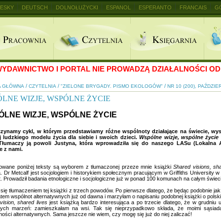
ESKY
DEUTSCH
DOLNOŁUŻYCKI
ESPANOL
ESPERANTO
FRANCAIS
G
+
YDAWNICTWO I PORTAL NIE PROWADZĄ DZIAŁALNOŚCI OD 
/
/
/
A GŁÓWNA
CZYTELNIA
"ZIELONE BRYGADY. PISMO EKOLOGÓW"
NR 10 (200), PAŹDZIE
LNE WIZJE, WSPÓLNE ŻYCIE
LNE WIZJE, WSPÓLNE ŻYCIE
ynamy cykl, w którym przedstawiamy różne wspólnoty działające na świecie, wysił
j ludzkiego modelu życia dla siebie i swoich dzieci.
Wspólne wizje, wspólne życie
 Tłumaczy ją powoli Justyna, która wprowadziła się do naszego LASu (Lokalna 
e z nami.
owane poniżej teksty są wyborem z tłumaczonej przeze mnie książki
Shared visions, sha
. Dr Metcalf jest socjologiem i historykiem społecznym pracującym w Griffiths University w
t. Prowadził badania etnologiczne i socjologiczne już w ponad 100 komunach na całym świec
 się tłumaczeniem tej książki z trzech powodów. Po pierwsze dlatego, że będąc podobnie jak
atem wspólnot alternatywnych już od dawna i marzyłam o napisaniu podobnej książki o polski
vision, shared lives
jest książką bardzo interesująca a po trzecie dlatego, że w grudniu
cych marzeń: zamieszkałam na wsi. Tak się nieprzypadkowo składa, że moimi sąsiadami
ości alternatywnych. Sama jeszcze nie wiem, czy mogę się już do niej zaliczać!