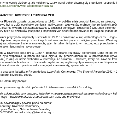
emy tu wersję skróconą, ale kolejne rozdziały wersji pełnej ukazują się stopniowo na stronie i
republika.pl/pozytywne_wiadomosci/ksiazka
DZENIE: RIVERSIDE I CHRIS PALMER
ta Riverside została ustanowiona w 1941 r. w pobliżu miejscowości Nelson, na północy 
owo był to zbiór obrońców sumienia i politycznych aktywistów o silnych korzeniach chrześci
 lecz nie wypaliło się zaangażowanie w działania pokojowe i działalność typu „non-violence
czy tylko 55 członków, jest jedną z najmniejszych spośród opisanych w tej książce, jednak d
almer przybył do wspólnoty Riverside w 1952 r. i pozostaje w niej od tamtego czasu. Jego
 hippizm, wspominany przez innych autorów, ani też poprzez religijne powołanie. Więzion
ął wspólnotowe życie w momencie, gdy nie tylko nie było to w modzie, lecz przeciwnie, 
ne jako nienormalne i wywrotowe.
em w Riverside kilka dni w 1980 r., podczas pisania rozprawy doktorskiej. Dano mi do dy
e było wspaniałe, a praca nie taka ciężka, by przeszkadzała mi w prowadzeniu wyw
ości, z jaką ci ludzie wchodzili w interakcje ze światem – światem, który nie zawsze tra
m o izraelskich kibucach i Riverside wydał mi się najbliższy tym rozwiązaniom. Największ
towa ekonomia i, pomimo widocznego już starzenia się, sprawność ludzi.
zą znaną mi książką o Riverside jest:
Lynn Rain Community: The Story of Riverside 1941 – 
outere, Riverside, 1991).
de Community podaje:
amy do naszego hostelu (obecnie 12 dolarów nowozelandzkich za dobę).
ie zbioru jabłek: luty, marzec, kwiecień w hostelu zakwaterowani są sezonowi robotnicy i d
, więc – uprzednio piszcie z podaniem daty waszego przybycia.
lni odwiedzający powinni pisać na adres:
Secretary, Riverside Community,
 Upper Moutere, Nelson, Nowa Zelandia,
3-5286061; e-mail: chrisp@riverside.org.nz