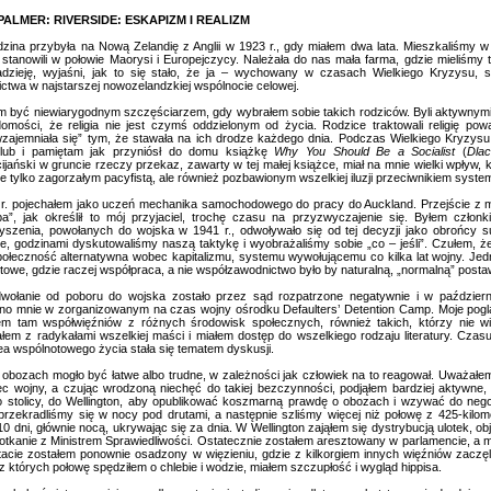
PALMER: RIVERSIDE: ESKAPIZM I REALIZM
dzina przybyła na Nową Zelandię z Anglii w 1923 r., gdy miałem dwa lata. Mieszkaliśmy w
 stanowili w połowie Maorysi i Europejczycy. Należała do nas mała farma, gdzie mieliśmy tr
zieję, wyjaśni, jak to się stało, że ja – wychowany w czasach Wielkiego Kryzysu, s
ictwa w najstarszej nowozelandzkiej wspólnocie celowej.
m być niewiarygodnym szczęściarzem, gdy wybrałem sobie takich rodziców. Byli aktywnymi
omości, że religia nie jest czymś oddzielonym od życia. Rodzice traktowali religię pow
zajemniała się” tym, że stawała na ich drodze każdego dnia. Podczas Wielkiego Kryzysu 
lub i pamiętam jak przyniósł do domu książkę
Why
You Should Be a Socialist
(
Dlac
jański w gruncie rzeczy przekaz, zawarty w tej małej książce, miał na mnie wielki wpływ, kt
e tylko zagorzałym pacyfistą, ale również pozbawionym wszelkiej iluzji przeciwnikiem syste
r. pojechałem jako uczeń mechanika samochodowego do pracy do Auckland. Przejście z m
pa”, jak określił to mój przyjaciel, trochę czasu na przyzwyczajenie się. Byłem członk
yszenia, powołanych do wojska w 1941 r., odwoływało się od tej decyzji jako obrońcy 
e, godzinami dyskutowaliśmy naszą taktykę i wyobrażaliśmy sobie „co – jeśli”. Czułem, że
połeczność alternatywna wobec kapitalizmu, systemu wywołującemu co kilka lat wojny. Jedn
towe, gdzie raczej współpraca, a nie współzawodnictwo było by naturalną, „normalną” posta
wołanie od poboru do wojska zostało przez sąd rozpatrzone negatywnie i w październ
o mnie w zorganizowanym na czas wojny ośrodku Defaulters’ Detention Camp. Moje poglą
em tam współwięźniów z różnych środowisk społecznych, również takich, którzy nie wi
łem z radykałami wszelkiej maści i miałem dostęp do wszelkiego rodzaju literatury. Cza
ea wspólnotowego życia stała się tematem dyskusji.
 obozach mogło być łatwe albo trudne, w zależności jak człowiek na to reagował. Uważałem,
ec wojny, a czując wrodzoną niechęć do takiej bezczynności, podjąłem bardziej aktywne, 
o stolicy, do Wellington, aby opublikować koszmarną prawdę o obozach i wzywać do nego
 przekradliśmy się w nocy pod drutami, a następnie szliśmy więcej niż połowę z 425-kilom
10 dni, głównie nocą, ukrywając się za dnia. W Wellington zająłem się dystrybucją ulotek, 
potkanie z Ministrem Sprawiedliwości. Ostatecznie zostałem aresztowany w parlamencie, a 
tacie zostałem ponownie osadzony w więzieniu, gdzie z kilkorgiem innych więźniów zaczęli
, z których połowę spędziłem o chlebie i wodzie, miałem szczupłość i wygląd hippisa.