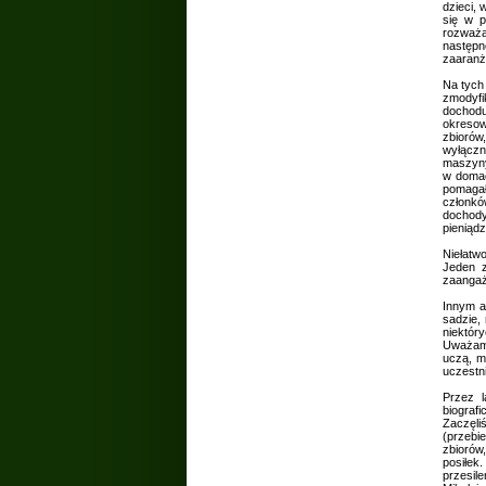
dzieci,
się w p
rozważa
następn
zaaranż
Na tych
zmodyfi
dochodu
okresow
zbiorów
wyłączn
maszyny
w domac
pomagał
członkó
dochody
pieniądz
Niełatw
Jeden z
zaangaż
Innym a
sadzie, 
niektór
Uważamy
uczą, m
uczestn
Przez l
biograf
Zaczęli
(przebi
zbiorów
posiłek
przesil