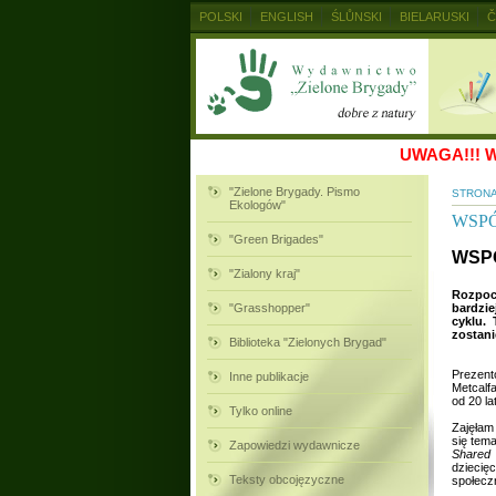
POLSKI
ENGLISH
ŚLŮNSKI
BIELARUSKI
Č
MAGYAR
RUSKIJ
SLOVENSKY
UKRAINSKIJ
UWAGA!!!
W
"Zielone Brygady. Pismo
STRON
Ekologów"
WSPÓ
"Green Brigades"
WSPÓ
"Zialony kraj"
Rozpocz
"Grasshopper"
bardzie
cyklu.
zostani
Biblioteka "Zielonych Brygad"
Prezent
Inne publikacje
Metcalfa
od 20 la
Tylko online
Zajęłam
się tem
Zapowiedzi wydawnicze
Shared 
dziecię
Teksty obcojęzyczne
społeczn