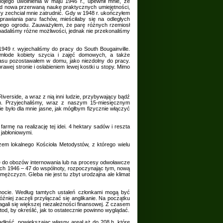
mojego uwolnienia w maju 1946 r., upewnił mnie, że
od nowa przerwaną naukę praktycznych umiejętności,
y zechciał mnie zatrudnić. Gdy w 1948 r. ukończyłem
rawiania paru fachów, mieściłaby się na odległych
głego ogrodu. Zauważyłem, że parę różnych rzemiosł
adaliśmy różne możliwości, jednak nie przekonaliśmy
949 r. wyjechaliśmy do pracy do South Bougainville.
młode kobiety szycia i zajęć domowych, a także
 czasu pozostawałem w domu, jako niezdolny do pracy.
rawej stronie i osłabieniem lewej kostki u stopy. Mimo
iverside, a wraz z nią inni ludzie, przybywający bądź
. Przyjechaliśmy, wraz z naszym 15-miesięcznym
e było dla mnie jasne, jak mógłbym fizycznie włączyć
armę na realizację tej idei. 4 hektary sadów i reszta
jabłoniowymi.
czem lokalnego Kościoła Metodystów, z którego wielu
e do obozów internowania lub na procesy odwoławcze
atach 1946 – 47 do wspólnoty, rozpoczynając tym, nową
mężczyzn. Gleba nie jest tu zbyt urodzajna ale klimat
lnocie. Według tamtych ustaleń członkami mogą być
óźniej zaczęli przyłączać się anglikanie. Na początku
gali się większej niezależności finansowej. Z czasem
d, by określić, jak to ostatecznie powinno wyglądać.
adłość, powiększając własny areał aż do 208 h, które