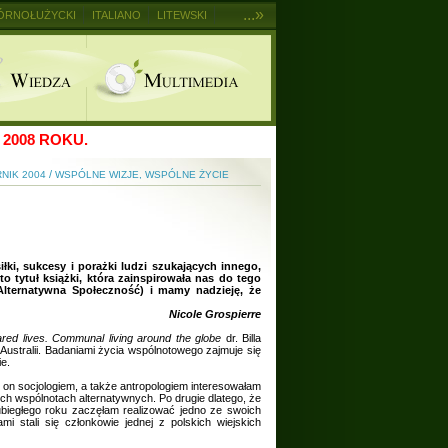
...»
ÓRNOŁUŻYCKI
ITALIANO
LITEWSKI
2008 ROKU.
/
RNIK 2004
WSPÓLNE WIZJE, WSPÓLNE ŻYCIE
ki, sukcesy i porażki ludzi szukających innego,
to tytuł książki, która zainspirowała nas do tego
Alternatywna Społeczność) i mamy nadzieję, że
Nicole Grospierre
red lives.
Communal living around the globe
dr. Billa
 Australii. Badaniami życia wspólnotowego zajmuje się
ie.
 on socjologiem, a także antropologiem interesowałam
ch wspólnotach alternatywnych. Po drugie dlatego, że
 ubiegłego roku zaczęłam realizować jedno ze swoich
 stali się członkowie jednej z polskich wiejskich