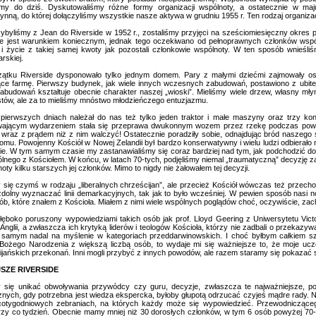
my do dziś. Dyskutowaliśmy różne formy organizacji wspólnoty, a ostatecznie w maju 
ynną, do której dołączyliśmy wszystkie nasze aktywa w grudniu 1955 r. Ten rodzaj organizac
ybyliśmy z Jean do Riverside w 1952 r., zostaliśmy przyjęci na sześciomiesięczny okres
nie jest warunkiem koniecznym, jednak tego oczekiwano od pełnoprawnych członków wspó
u i życie z takiej samej kwoty jak pozostali członkowie wspólnoty. W ten sposób wnieśliśm
rskiej.
ątku Riverside dysponowało tylko jednym domem. Pary z małymi dziećmi zajmowały o
ące farmę. Pierwszy budynek, jak wiele innych wczesnych zabudowań, postawiono z ubitej
zabudowań kształtuje obecnie charakter naszej „wioski”. Mieliśmy wiele drzew, własny mły
istów, ale za to mieliśmy mnóstwo młodzieńczego entuzjazmu.
pierwszych dniach należał do nas też tylko jeden traktor i małe maszyny oraz trzy koni
ającym wydarzeniem stała się przeprawa dwukonnym wozem przez rzekę podczas powod
 wraz z prądem niż z nim walczyć! Ostatecznie poradziły sobie, odnajdując bród naszego
domu. Powojenny Kościół w Nowej Zelandii był bardzo konserwatywny i wielu ludzi odbierało 
e. W tym samym czasie my zastanawialiśmy się coraz bardziej nad tym, jak podchodzić do 
ólnego z Kościołem. W końcu, w latach 70-tych, podjęliśmy niemal „traumatyczną” decyzję z
oty kilku starszych jej członków. Mimo to nigdy nie żałowałem tej decyzji.
y się czymś w rodzaju „liberalnych chrześcijan”, ale przecież Kościół wówczas też przecho
 zdolny wyznaczać linii demarkacyjnych, tak jak to było wcześniej. W pewien sposób nasi no
sób, które znałem z Kościoła. Miałem z nimi wiele wspólnych poglądów choć, oczywiście, 
łęboko poruszony wypowiedziami takich osób jak prof. Lloyd Geering z Uniwersytetu Vict
 Anglii, a zwłaszcza ich krytyką liderów i teologów Kościoła, którzy nie zadbali o przekaz
 samym nadal na myślenie w kategoriach przeddarwinowskich. I choć byłbym całkiem sz
Bożego Narodzenia z większą liczbą osób, to wydaje mi się ważniejsze to, że moje ucz
ijańskich przekonań. Inni mogli przybyć z innych powodów, ale razem staramy się pokazać
JSZE RIVERSIDE
 się unikać obwoływania przywódcy czy guru, decyzje, zwłaszcza te najważniejsze,
znych, gdy potrzebna jest wiedza ekspercka, byłoby głupotą odrzucać czyjeś mądre rady. N
cotygodniowych zebraniach, na których każdy może się wypowiedzieć. Przewodnicząceg
rzy co tydzień. Obecnie mamy mniej niż 30 dorosłych członków, w tym 6 osób powyżej 70-t