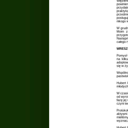
Więzien
powinie
przydat
praktyk
przedmi
posługu
nikogo w
W grudn
Moim za
przygot
Następne
całego 
WRESZ
Pomysł w
na kilk
adoptow
się w ży
Wspólnot
pastwis
Hubert 
młodych
W czasi
od wyrok
fazę jej
czyni t
Protoko
aktywni 
mieliśm
wyznacz
Hubert 