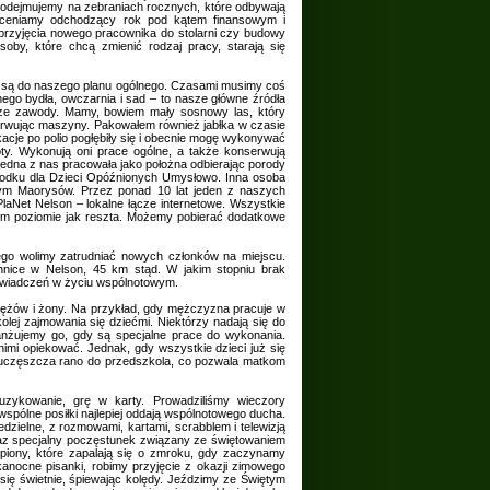
podejmujemy na zebraniach rocznych, które odbywają
 Oceniamy odchodzący rok pod kątem finansowym i
przyjęcia nowego pracownika do stolarni czy budowy
oby, które chcą zmienić rodzaj pracy, starają się
e są do naszego planu ogólnego. Czasami musimy coś
nego bydła, owczarnia i sad – to nasze główne źródła
cze zawody. Mamy, bowiem mały sosnowy las, który
erwując maszyny. Pakowałem również jabłka w czasie
acje po polio pogłębiły się i obecnie mogę wykonywać
ty. Wykonują oni prace ogólne, a także konserwują
jedna z nas pracowała jako położna odbierając porody
środku dla Dzieci Opóźnionych Umysłowo. Inna osoba
lnym Maorysów. Przez ponad 10 lat jeden z naszych
laNet Nelson – lokalne łącze internetowe. Wszystkie
amym poziomie jak reszta. Możemy pobierać dodatkowe
ego wolimy zatrudniać nowych członków na miejscu.
chnice w Nelson, 45 km stąd. W jakim stopniu brak
oświadczeń w życiu wspólnotowym.
mężów i żony. Na przykład, gdy mężczyzna pracuje w
 kolej zajmowania się dziećmi. Niektórzy nadają się do
aranżujemy go, gdy są specjalne prace do wykonania.
imi opiekować. Jednak, gdy wszystkie dzieci już się
 uczęszcza rano do przedszkola, co pozwala matkom
muzykowanie, grę w karty. Prowadziliśmy wieczory
spólne posiłki najlepiej oddają wspólnotowego ducha.
dzielne, z rozmowami, kartami, scrabblem i telewizją
 oraz specjalny poczęstunek związany ze świętowaniem
ampiony, które zapalają się o zmroku, gdy zaczynamy
anocne pisanki, robimy przyjęcie z okazji zimowego
się świetnie, śpiewając kolędy. Jeździmy ze Świętym