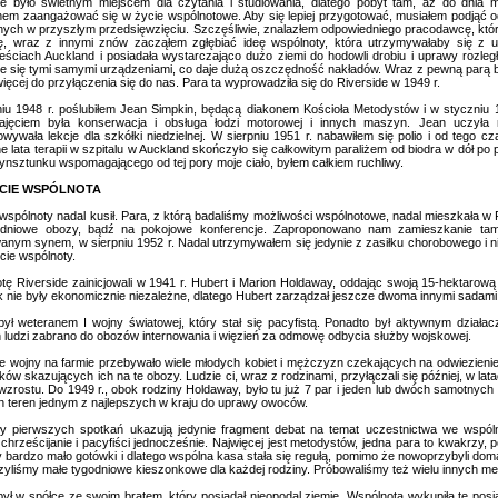
ie było świetnym miejscem dla czytania i studiowania, dlatego pobyt tam, aż do dnia 
nem zaangażować się w życie wspólnotowe. Aby się lepiej przygotować, musiałem podjąć 
nych w przyszłym przedsięwzięciu. Szczęśliwie, znalazłem odpowiedniego pracodawcę, któr
ę, wraz z innymi znów zacząłem zgłębiać ideę wspólnoty, która utrzymywałaby się z up
eściach Auckland i posiadała wystarczająco dużo ziemi do hodowli drobiu i uprawy rozle
je się tymi samymi urządzeniami, co daje dużą oszczędność nakładów. Wraz z pewną parą b
ięcej do przyłączenia się do nas. Para ta wyprowadziła się do Riverside w 1949 r.
iu 1948 r. poślubiłem Jean Simpkin, będącą diakonem Kościoła Metodystów i w styczniu 1
jęciem była konserwacja i obsługa łodzi motorowej i innych maszyn. Jean uczyła 
owywała lekcje dla szkółki niedzielnej. W sierpniu 1951 r. nabawiłem się polio i od tego
 lata terapii w szpitalu w Auckland skończyło się całkowitym paraliżem od biodra w dół po p
rynsztunku wspomagającego od tej pory moje ciało, byłem całkiem ruchliwy.
CIE WSPÓLNOTA
spólnoty nadal kusił. Para, z którą badaliśmy możliwości wspólnotowe, nadal mieszkała w R
udniowe obozy, bądź na pokojowe konferencje. Zaproponowano nam zamieszkanie tam
anym synem, w sierpniu 1952 r. Nadal utrzymywałem się jedynie z zasiłku chorobowego i ni
cie wspólnoty.
ę Riverside zainicjowali w 1941 r. Hubert i Marion Holdaway, oddając swoją 15-hektarową f
k nie były ekonomicznie niezależne, dlatego Hubert zarządzał jeszcze dwoma innymi sadami 
był weteranem I wojny światowej, który stał się pacyfistą. Ponadto był aktywnym działa
 ludzi zabrano do obozów internowania i więzień za odmowę odbycia służby wojskowej.
e wojny na farmie przebywało wiele młodych kobiet i mężczyzn czekających na odwiezieni
ów skazujących ich na te obozy. Ludzie ci, wraz z rodzinami, przyłączali się później, w l
 wzrostu. Do 1949 r., obok rodziny Holdaway, było tu już 7 par i jeden lub dwóch samotnych 
en teren jednym z najlepszych w kraju do uprawy owoców.
ły pierwszych spotkań ukazują jedynie fragment debat na temat uczestnictwa we wspó
chrześcijanie i pacyfiści jednocześnie. Najwięcej jest metodystów, jedna para to kwakrzy, p
y bardzo mało gotówki i dlatego wspólna kasa stała się regułą, pomimo że nowoprzybyli doma
yliśmy małe tygodniowe kieszonkowe dla każdej rodziny. Próbowaliśmy też wielu innych meto
był w spółce ze swoim bratem, który posiadał nieopodal ziemię. Wspólnota wykupiła tę posi