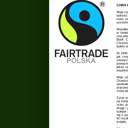
CHRIS 
Moja ro
ludność
mam nad
uczestn
Musiałe
w świad
ona„odw
Book C
Chrześci
byłem ni
W 1940 
jak rze
stowarz
poważni
jakaś s
wspólno
Moje od
Osadzon
spotkał
pracowa
znów id
Życie w
na koni
uciec d
drogę i
kolejne 
się o s
W rezul
izolatki