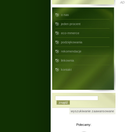
AD
o nas
jeden procent
eco-mmerce
podziękowania
rekomendacje
linkownia
kontakt
wyszukiwanie zaawansowane
Polecamy: