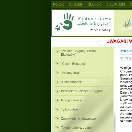
POLSKI
ENGLISH
ŚLŮNSKI
BIELARUSKI
Č
MAGYAR
RUSKIJ
SLOVENSKY
UKRAINSKIJ
UWAGA!!!
W
"Zielone Brygady. Pismo
STRON
Ekologów"
Z FR
"Green Brigades"
W maju 
Chromeg
"Zialony kraj"
pana, z
Starani
"Grasshopper"
z niech
politycz
ostatec
Biblioteka "Zielonych Brygad"
Dziennik
„kontro
istoty l
Inne publikacje
– jak w
za bezs
Tylko online
mieć ża
A zatem
niezapr
Zapowiedzi wydawnicze
szacune
Teksty obcojęzyczne