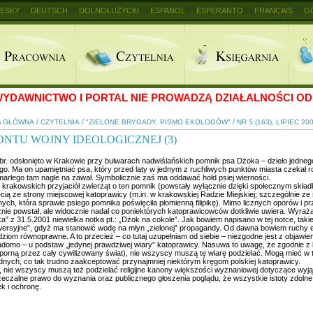
ESKY
DEUTSCH
DOLNOŁUŻYCKI
ESPANOL
ESPERANTO
FRANCAIS
G
+
YDAWNICTWO I PORTAL NIE PROWADZĄ DZIAŁALNOŚCI OD 
/
/
/
A GŁÓWNA
CZYTELNIA
"ZIELONE BRYGADY. PISMO EKOLOGÓW"
NR 5 (163), LIPIEC 20
ONTU WOJNY IDEOLOGICZNEJ (3)
br. odsłonięto w Krakowie przy bulwarach nadwiślańskich pomnik psa Dżoka – dzieło jedneg
o. Ma on upamiętniać psa, który przed laty w jednym z ruchliwych punktów miasta czekał r
marłego tam nagle na zawał. Symbolicznie zaś ma oddawać hołd psiej wierności.
a krakowskich przyjaciół zwierząt o ten pomnik (powstały wyłącznie dzięki społecznym skład
ęcią ze strony miejscowej katoprawicy (m.in. w krakowskiej Radzie Miejskiej; szczególnie z
nych, która sprawie psiego pomnika poświęciła płomienną filipikę). Mimo licznych oporów i 
znie powstał, ale widocznie nadal co poniektórych katoprawicowców dotkliwie uwiera. Wyraż
a” z 31.5.2001 niewielka notka pt.: „Dżok na cokole”. Jak bowiem napisano w tej notce, taki
wersyjne”, gdyż ma stanowić wodę na młyn „zielonej” propagandy. Od dawna bowiem ruchy
udziom równoprawne. A to przecież – co tutaj uzupełniam od siebie – niezgodne jest z objaw
iadomo – u podstaw „jedynej prawdziwej wiary” katoprawicy. Nasuwa to uwagę, że zgodnie z 
porną przez cały cywilizowany świat), nie wszyscy muszą tę wiarę podzielać. Mogą mieć w ty
dnych, co tak trudno zaakceptować przynajmniej niektórym kręgom polskiej katoprawicy.
, nie wszyscy muszą też podzielać religijne kanony większości wyznaniowej dotyczące wyjąt
zeczalne prawo do wyznania oraz publicznego głoszenia poglądu, że wszystkie istoty zdolne
k i ochronę.