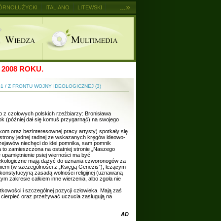
...»
ÓRNOŁUŻYCKI
ITALIANO
LITEWSKI
2008 ROKU.
/
01
Z FRONTU WOJNY IDEOLOGICZNEJ (3)
o z czołowych polskich rzeźbiarzy: Bronisława
ok (później dał się komuś przygarnąć) na swojego
kom oraz bezinteresownej pracy artysty) spotkały się
e strony jednej radnej ze wskazanych kręgów ideowo-
przejawów niechęci do idei pomnika, sam pomnik
a to zamieszczona na ostatniej stronie „Naszego
e upamiętnienie psiej wierności ma być
 ekologiczne mają dążyć do uznania czworonogów za
ieniem (w szczególności z „Księgą Genezis”), leżącym
konstytucyjną zasadą wolności religijnej (uznawaną
m zakresie całkiem inne wierzenia, albo zgoła nie
kowości i szczególnej pozycji człowieka. Mają zaś
 cierpieć oraz przeżywać uczucia zasługują na
AD