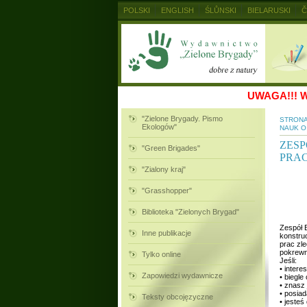
POLSKI
ENGLISH
ŚLŮNSKI
BIELARUSKI
Č
MAGYAR
RUSKIJ
SLOVENSKY
UKRAINSKIJ
UWAGA!!!
W
"Zielone Brygady. Pismo
STRON
Ekologów"
NAUK O
ZESP
"Green Brigades"
PRA
"Zialony kraj"
"Grasshopper"
Biblioteka "Zielonych Brygad"
Zespół 
Inne publikacje
konstru
prac zle
pokrew
Tylko online
Jeśli:
• intere
Zapowiedzi wydawnicze
• biegl
• znasz
• posia
Teksty obcojęzyczne
• jesteś