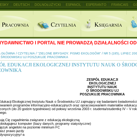
ESKY
DEUTSCH
DOLNOŁUŻYCKI
ESPANOL
ESPERANTO
FRANCAIS
G
+
YDAWNICTWO I PORTAL NIE PROWADZĄ DZIAŁALNOŚCI OD 
/
/
/
A GŁÓWNA
CZYTELNIA
"ZIELONE BRYGADY. PISMO EKOLOGÓW"
NR 5 (185), LIPIEC 20
 ŚRODOWISKU UJ POSZUKUJE PRACOWNIKA
ÓŁ EDUKACJI EKOLOGICZNEJ INSTYTUTU NAUK O ŚROD
COWNIKA
ZESPÓŁ EDUKACJI
EKOLOGICZNEJ
INSTYTUTU NAUK
O ŚRODOWISKU UJ
POSZUKUJE PRACOWNIKA
Edukacji Ekologicznej Instytutu Nauk o Środowisku UJ zajmujący się badaniami świadomości
owaniem programów informacyjno-edukacyjnych oraz opracowywaniem materiałów edukacyjnyc
conych (do 20 godzin tygodniowo) od połowy września 2003 r. studenta/studentkę IV – V roku
nego.
sują Cię zagadnienia związane z edukacją ekologiczną
e obsługujesz komputer (bazy danych, programy statystyczne)
 język angielski na poziomie minimum FC
dasz prawo jazdy
 dyspozycyjny/-a