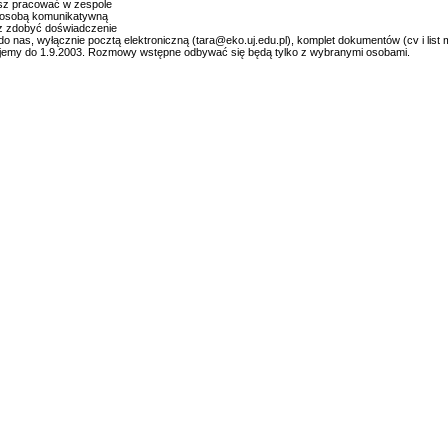
fisz pracować w zespole
ś osobą komunikatywną
z zdobyć doświadczenie
 do nas, wyłącznie pocztą elektroniczną (tara@eko.uj.edu.pl), komplet dokumentów (cv i list
jemy do 1.9.2003. Rozmowy wstępne odbywać się będą tylko z wybranymi osobami.