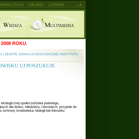
...»
ÓRNOŁUŻYCKI
ITALIANO
LITEWSKI
2008 ROKU.
/
03
ZESPÓŁ EDUKACJI EKOLOGICZNEJ INSTYTUTU
OWISKU UJ POSZUKUJE
 ekologicznej społeczeństwa polskiego,
h dla dzieci, młodzieży i dorosłych, przyjmie do
 ochrony środowiska, biologii lub kierunku