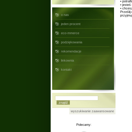
• potra
• jeste
• chces
Prześlij
o nas
przyjmu
jeden procent
eco-mmerce
podziękowania
rekomendacje
linkownia
kontakt
wyszukiwanie zaawansowane
Polecamy: