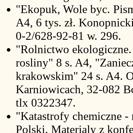
"Ekopuk, Wole byc. Pism
A4, 6 tys. zł. Konopnick
0-2/628-92-81 w. 296.
"Rolnictwo ekologiczne. 
rosliny" 8 s. A4, "Zanie
krakowskim" 24 s. A4. 
Karniowicach, 32-082 Bo
tlx 0322347.
"Katastrofy chemiczne - 
Polski. Materialy z konf