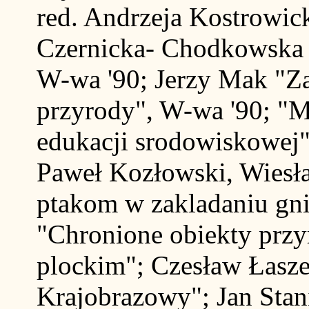
red. Andrzeja Kostrowic
Czernicka- Chodkowska
W-wa '90; Jerzy Mak "Z
przyrody", W-wa '90; "M
edukacji srodowiskowej"
Paweł Kozłowski, Wiesł
ptakom w zakladaniu gni
"Chronione obiekty prz
plockim"; Czesław Łasz
Krajobrazowy"; Jan Sta