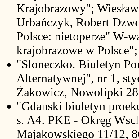
Krajobrazowy"; Wiesła
Urbańczyk, Robert Dzwo
Polsce: nietoperze" W-w
krajobrazowe w Polsce";
"Sloneczko. Biuletyn Po
Alternatywnej", nr 1, sty
Żakowicz, Nowolipki 28
"Gdanski biuletyn proek
s. A4. PKE - Okręg Wsc
Majakowskiego 11/12, 80