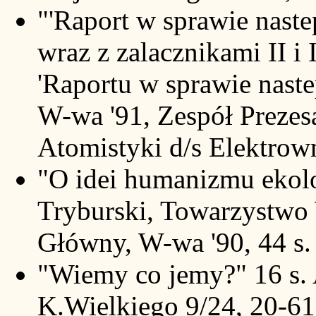
"'Raport w sprawie naste
wraz z zalacznikami II i I
'Raportu w sprawie naste
W-wa '91, Zespół Prezes
Atomistyki d/s Elektrown
"O idei humanizmu ekol
Tryburski, Towarzystwo
Główny, W-wa '90, 44 s.
"Wiemy co jemy?" 16 s. A
K.Wielkiego 9/24, 20-61