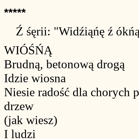
*****
Ź śęrii: "Widźiąńę ź ókń
WIÓŚŃĄ
Brudną, betonową drogą
Idzie wiosna
Niesie radość dla chorych 
drzew
(jak wiesz)
I ludzi