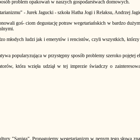
 sposób problem opakowań w naszych gospodarstwach domowych.
rianizmu" - Jurek Jagucki - szkoła Hatha Jogi i Relaksu, Andrzej Jag
ponowali goś- ciom degustację potraw wegetariańskich w bardzo duży
alnymi.
zo młodych ludzi jak i emerytów i rencistów, czyli wszystkich, któr
wa popularyzująca w przystępny sposób problemy szeroko pojętej eko
atorów, która wzięła udziął w tej imprezie świadczy o zainteresowa
ury "Saniga". Propagujemy wegetarianizm w penym tego słowa znaczen