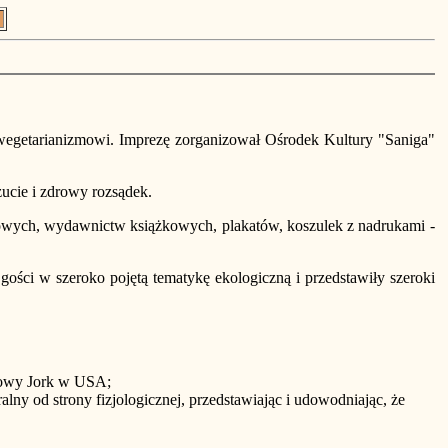
getarianizmowi. Imprezę zorganizował Ośrodek Kultury "Saniga"
zucie i zdrowy rozsądek.
ciowych, wydawnictw książkowych, plakatów, koszulek z nadrukami -
ości w szeroko pojętą tematykę ekologiczną i przedstawiły szeroki
 Nowy Jork w USA;
lny od strony fizjologicznej, przedstawiając i udowodniając, że