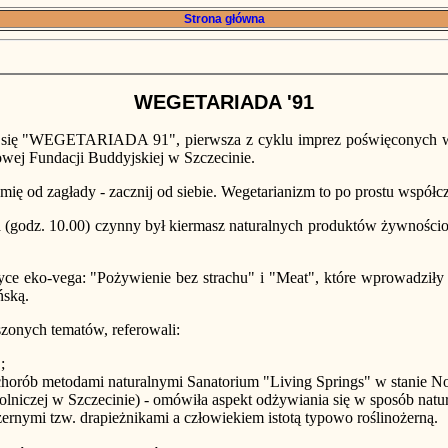
Strona główna
WEGETARIADA '91
a się "WEGETARIADA 91", pierwsza z cyklu imprez poświęconych we
j Fundacji Buddyjskiej w Szczecinie.
mię od zagłady - zacznij od siebie. Wegetarianizm to po prostu współc
ana (godz. 10.00) czynny był kiermasz naturalnych produktów żywnoś
ce eko-vega: "Pożywienie bez strachu" i "Meat", które wprowadziły g
ńską.
szonych tematów, referowali:
;
chorób metodami naturalnymi Sanatorium "Living Springs" w stanie
lniczej w Szczecinie) - omówiła aspekt odżywiania się w sposób natura
rnymi tzw. drapieżnikami a człowiekiem istotą typowo roślinożerną.