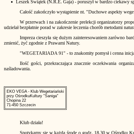
Leszek Świątek (N.R.E. Gaja) - poruszył w bardzo ciekawy
Całość zakończyło wystąpienie nt. "Duchowe aspekty wegeta
W przerwach i na zakończenie prelekcji organizatorzy pro
udzielał bezpłatnie porad w zakresie leczenia chorób metodami natur
Impreza cieszyła się dużym zainteresowaniem zarówno bard
zmienić, żyć zgodnie z Prawami Natury.
"WEGETARIADA 91" - to znakomity pomysł i cenna inicjaty
Ilość gości, przekraczająca znacznie oczekiwania organiz
naśladowania.
EKO VEGA - Klub Wegetariański
przy OśrodkuKultury "Saniga"
Chopina 22
71-450 Szczecin
Klub działa!
Spotykamy się w każdą środę o godz. 18.30 w Ośrodku Kult