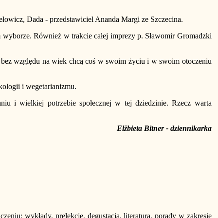
iełowicz, Dada - przedstawiciel Ananda Margi ze Szczecina.
m wyborze. Również w trakcie całej imprezy p. Sławomir Gromadzki
zy bez względu na wiek chcą coś w swoim życiu i w swoim otoczeniu
logii i wegetarianizmu.
niu i wielkiej potrzebie społecznej w tej dziedzinie. Rzecz warta
Elżbieta Bitner - dziennikarka
iu: wykłady, prelekcje, degustacja, literatura, porady w zakresie