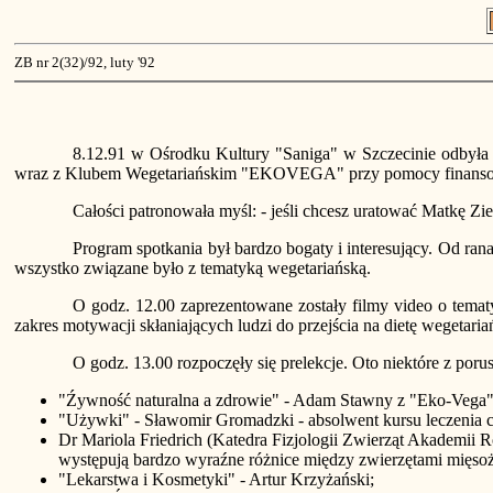
ZB nr 2(32)/92, luty '92
8.12.91 w Ośrodku Kultury "Saniga" w Szczecinie odbył
wraz z Klubem Wegetariańskim "EKOVEGA" przy pomocy finansowe
Całości patronowała myśl: - jeśli chcesz uratować Matkę Zie
Program spotkania był bardzo bogaty i interesujący. Od r
wszystko związane było z tematyką wegetariańską.
O godz. 12.00 zaprezentowane zostały filmy video o tematy
zakres motywacji skłaniających ludzi do przejścia na dietę wegetaria
O godz. 13.00 rozpoczęły się prelekcje. Oto niektóre z poru
"Źywność naturalna a zdrowie" - Adam Stawny z "Eko-Vega"
"Używki" - Sławomir Gromadzki - absolwent kursu leczenia 
Dr Mariola Friedrich (Katedra Fizjologii Zwierząt Akademii Ro
występują bardzo wyraźne różnice między zwierzętami mięsoże
"Lekarstwa i Kosmetyki" - Artur Krzyżański;