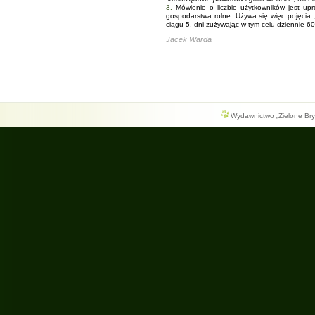
3.
Mówienie o liczbie użytkowników jest upr
gospodarstwa rolne. Używa się więc pojęcia 
ciągu 5, dni zużywając w tym celu dziennie 60
Jacek Warda
Wydawnictwo „Zielone Bryg