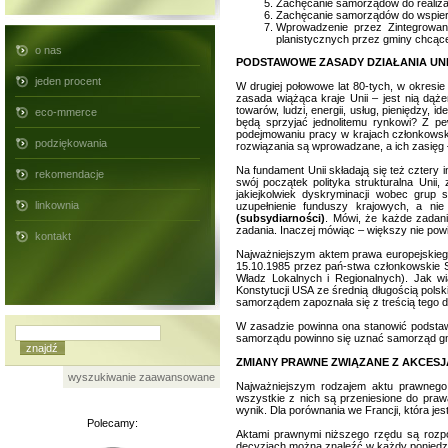
Zachęcanie samorządów do realizac
Zachęcanie samorządów do wspieran
Wprowadzenie przez Zintegrowa
planistycznych przez gminy chcąc
o nas
PODSTAWOWE ZASADY DZIAŁANIA UN
jeden procent
W drugiej połowowe lat 80-tych, w okresi
zasada wiążąca kraje Unii – jest nią dąż
towarów, ludzi, energii, usług, pieniędzy, i
eco-mmerce
będą sprzyjać jednolitemu rynkowi? Z pe
podejmowaniu pracy w krajach członkowski
podziękowania
rozwiązania są wprowadzane, a ich zasięg 
Na fundament Unii składają się też cztery i
rekomendacje
swój początek polityka strukturalna Unii
jakiejkolwiek dyskryminacji wobec grup 
linkownia
uzupełnienie funduszy krajowych, a ni
(subsydiarności)
. Mówi, że każde zadanie
zadania. Inaczej mówiąc – większy nie powi
kontakt
Najważniejszym aktem prawa europejskie
15.10.1985 przez pań-stwa członkowskie St
Władz Lokalnych i Regionalnych). Jak wi
Konstytucji USA ze średnią długością pols
samorządem zapoznała się z treścią tego 
W zasadzie powinna ona stanowić podstawo
samorządu powinno się uznać samorząd gm
ZMIANY PRAWNE ZWIĄZANE Z AKCES
wyszukiwanie zaawansowane
Najważniejszym rodzajem aktu prawnego
wszystkie z nich są przeniesione do praw
wynik. Dla porównania we Francji, która je
Polecamy:
Aktami prawnymi niższego rzędu są rozpo
decyzjach można znaleźć w każdy poniedzia