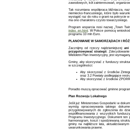
zawodowych, kół zainteresowań, organizow
Tak rozumiana współpraca bliźniacza, naz
niemiecko-francuskiego, które było waru
wystąpić raz do roku o grant na pokrycie 
ma ono charakteru czysto towarzyskiego.
Program wsparcia nosi nazwę „Town Twin
index_en.html
. W Polsce pomocą wnioskod
programu 10 mln Euro.
PLANOWANIE W SAMORZĄDACH I RÓŻN
Zacznijmy od rzeczy najdziwniejszej:
ani
przygotowywać strategii
. Zdecydowanie
Wieloletni Plan Inwestycyjny, jest wymaga
Gminy, aby skorzystać z funduszy strukt
w szczególności:
Aby skorzystać z środków Zinteg
oraz 3.2 Powiaty podlegające rest
Aby skorzystać z środków ZPORR w 
Ponadto muszą opracować gminne program
Plan Rozwoju Lokalnego
Jeśli już Ministerstwo Gospodarki w doku
wymóg opracowywania takiego dokumen
przygotowywanych do zgłoszenia do dzia
współfinansowania z wszystkich funduszy
Programu Inwestycyjnego. Dokument ten po
harmonogram, koszt i spodziewaną struktu
gminy na najbliższe lata, aktualizowanym
uwarunkowania prawne.