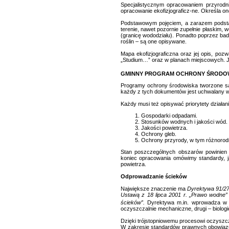
Specjalistycznym opracowaniem przyrodni
opracowanie ekofizjograficz-ne. Określa 
Podstawowym pojęciem, a zarazem podstaw
terenie, nawet pozornie zupełnie płaskim, 
(granicę wododziału). Ponadto poprzez bad
roślin – są one opisywane.
Mapa ekofizjograficzna oraz jej opis, poz
„Studium…” oraz w planach miejscowych. J
GMINNY PROGRAM OCHRONY ŚRODO
Programy ochrony środowiska tworzone są 
każdy z tych dokumentów jest uchwalany w 
Każdy musi też opisywać priorytety działan
Gospodarki odpadami.
Stosunków wodnych i jakości wód.
Jakości powietrza.
Ochrony gleb.
Ochrony przyrody, w tym różnorodno
Stan poszczególnych obszarów powinien 
koniec opracowania omówimy standardy, j
powietrza.
Odprowadzanie ścieków
Największe znaczenie ma
Dyrektywa 91/27
Ustawą z 18 lipca 2001 r. „Prawo wodne
ścieków”.
Dyrektywa m.in. wprowadza w a
oczyszczalnie mechaniczne, drugi – biologi
Dzięki trójstopniowemu procesowi oczyszcz
W zakresie standardów prawnych obowiązu