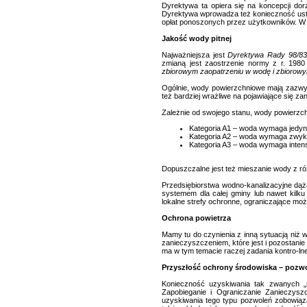
Dyrektywa ta opiera się na koncepcji do
Dyrektywa wprowadza też konieczność ust
opłat ponoszonych przez użytkowników. W c
Jakość wody pitnej
Najważniejsza jest
Dyrektywa Rady 98/83/
zmianą jest zaostrzenie normy z r. 198
zbiorowym zaopatrzeniu w wodę i zbiorow
Ogólnie, wody powierzchniowe mają zazwyc
też bardziej wrażliwe na pojawiające się z
Zależnie od swojego stanu, wody powierzchn
Kategoria A1 – woda wymaga jedynie
Kategoria A2 – woda wymaga zwykł
Kategoria A3 – woda wymaga inten
Dopuszczalne jest też mieszanie wody z r
Przedsiębiorstwa wodno-kanalizacyjne dążą
systemem dla całej gminy lub nawet kilku
lokalne strefy ochronne, ograniczające możl
Ochrona powietrza
Mamy tu do czynienia z inną sytuacją niż
zanieczyszczeniem, które jest i pozostani
ma w tym temacie raczej zadania kontro-ln
Przyszłość ochrony środowiska – pozw
Konieczność uzyskiwania tak zwanych „
Zapobieganie i Ograniczanie Zanieczysz
uzyskiwania tego typu pozwoleń zobowiązan