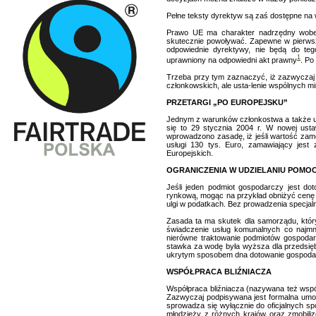
Pełne teksty dyrektyw są zaś dostępne na w
Prawo UE ma charakter nadrzędny wobec 
skutecznie powoływać. Zapewne w pierwsz
odpowiednie dyrektywy, nie będą do te
1
uprawniony na odpowiedni akt prawny
.
Po 
Trzeba przy tym zaznaczyć, iż zazwyczaj
członkowskich, ale usta-lenie wspólnych 
PRZETARGI „PO EUROPEJSKU”
Jednym z warunków członkostwa a także u
się to 29 stycznia 2004 r. W nowej usta
wprowadzono zasadę, iż jeśli wartość zam
usługi 130 tys. Euro, zamawiający jest 
Europejskich.
OGRANICZENIA W UDZIELANIU POMOC
Jeśli jeden podmiot gospodarczy jest dot
rynkową, mogąc na przykład obniżyć cenę 
ulgi w podatkach. Bez prowadzenia specjal
Zasada ta ma skutek dla samorządu, któr
świadczenie usług komunalnych co najmn
nierówne traktowanie podmiotów gospodarcz
stawka za wodę była wyższa dla przedsię
ukrytym sposobem dna dotowanie gospoda
WSPÓŁPRACA BLIŹNIACZA
Współpraca bliźniacza (nazywana też wsp
Zazwyczaj podpisywana jest formalna umow
sprowadza się wyłącznie do oficjalnych sp
młodzieży z różnych krajów oraz zmobili