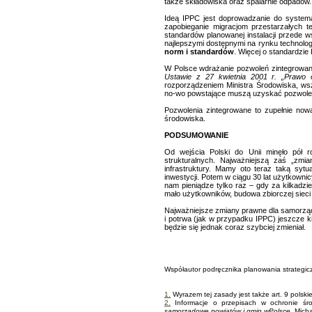
także składowiska oraz spalarnie odpadów.
Ideą IPPC jest doprowadzanie do systemat
zapobieganie migracjom przestarzałych 
standardów planowanej instalacji przede 
najlepszymi dostępnymi na rynku technolo
norm i standardów
. Więcej o standardzi
W Polsce wdrażanie pozwoleń zintegrowany
Ustawie z 27 kwietnia 2001 r. „Prawo 
rozporządzeniem Ministra Środowiska, wsz
no-wo powstające muszą uzyskać pozwolen
Pozwolenia zintegrowane to zupełnie no
środowiska.
PODSUMOWANIE
Od wejścia Polski do Unii minęło pół 
strukturalnych. Najważniejszą zaś „zmi
infrastruktury. Mamy oto teraz taką syt
inwestycji. Potem w ciągu 30 lat użytkown
nam pieniądze tylko raz – gdy za kilkadzie
mało użytkowników, budowa zbiorczej sieci
Najważniejsze zmiany prawne dla samorząd
i potrwa (jak w przypadku IPPC) jeszcze k
będzie się jednak coraz szybciej zmieniał.
Współautor podręcznika planowania strategi
1.
Wyrazem tej zasady jest także art. 9 polsk
2.
Informacje o przepisach w ochronie śr
samorządowe powiatów i gmin w
Polsce
, Mich