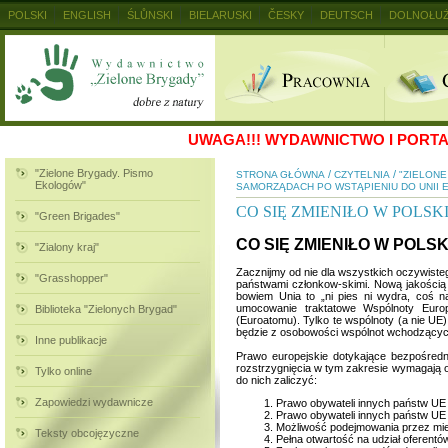
POLSKI
ENGLISH
ŚLŮNSKI
BIELARUSKI
ČESKY
DEUTSCH
DOLNOŁUŻ
MAGYAR
RUSKIJ
SLOVENSKY
UKRAINSKIJ
+
UWAGA!!!
WYDAWNICTWO I PORTAL
"Zielone Brygady. Pismo
/
/
STRONA GŁÓWNA
CZYTELNIA
"ZIELON
Ekologów"
SAMORZĄDACH PO WSTĄPIENIU DO UNII 
CO SIĘ ZMIENIŁO W POLS
"Green Brigades"
CO SIĘ ZMIENIŁO W POLS
"Zialony kraj"
Zacznijmy od nie dla wszystkich oczywisteg
"Grasshopper"
państwami członkow-skimi. Nową jakością b
bowiem Unia to „ni pies ni wydra, coś n
umocowanie traktatowe Wspólnoty Europe
Biblioteka "Zielonych Brygad"
(Euroatomu). Tylko te wspólnoty (a nie UE
będzie z osobowości wspólnot wchodzących
Inne publikacje
Prawo europejskie dotykające bezpośred
rozstrzygnięcia w tym zakresie wymagają o
Tylko online
do nich zaliczyć:
Zapowiedzi wydawnicze
Prawo obywateli innych państw UE 
Prawo obywateli innych państw UE 
Możliwość podejmowania przez mi
Teksty obcojęzyczne
Pełna otwartość na udział oferent