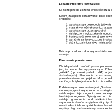
Lokalne Programy Rewitalizacji
Są niezbędne do złożenia wniosków przez 
Swoim zasięgiem opracowanie takie obejmu
kryteriów:
wysoka stopa bezrobocia (głównie
mała aktywność ekonomiczna zamies
wysoka stopa przestępczości,
niski poziom wykształcenia ludnośc
konieczność rekonwersji terenu wy
wyraźnie zanieczyszczone środowi
duża liczba imigrantów, mniejszośc
Dalsza procedura, zakładająca udział społe
rozwoju.
Planowanie przestrzenne
Chciałbym krótko omówić proces planowania
jest, że pewne obszary prawa są w UE ba
„widełki” (np. stawki podatku VAT) a j
dochodowych). Planowanie przestrzenne
prawodawstwem europejskim. Musi jednak
mediów, o ile tylko jest to technicznie możli
Podstawowym dokumentem jest „Studium U
stopniu przypominającej raport w strategii
ustala najważniejsze ograniczenia, zabezp
bardziej szczegółowe. Opisują więc np. ni
ustalają ograniczenia co do wielkości b
usytuowanie domów względem ulicy itp. Pr
wnosić właściciele wszystkich nieruchomoś
wspólny. Jego zachowanie wymusza koniec