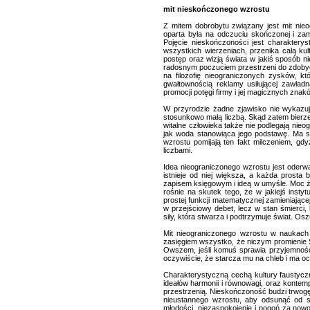
mit nieskończonego wzrostu
Z mitem dobrobytu związany jest mit nie
oparta była na odczuciu skończonej i za
Pojęcie nieskończoności jest charakterys
wszystkich wierzeniach, przenika całą kul
postęp oraz wizją świata w jakiś sposób n
radosnym poczuciem przestrzeni do zdobyci
na filozofię nieograniczonych zysków, k
gwałtownością reklamy usiłującej zawład
promocji potęgi firmy i jej magicznych znak
W przyrodzie żadne zjawisko nie wykazuj
stosunkowo małą liczbą. Skąd zatem bierze
witalne człowieka także nie podlegają nie
jak woda stanowiąca jego podstawę. Ma sw
wzrostu pomijają ten fakt milczeniem, gdy
liczbami.
Idea nieograniczonego wzrostu jest oderwan
istnieje od niej większa, a każda prosta
zapisem księgowym i ideą w umyśle. Moc ży
rośnie na skutek tego, że w jakiejś instyt
prostej funkcji matematycznej zamieniającej
w przejściowy debet, lecz w stan śmierci,
siły, która stwarza i podtrzymuje świat. O
Mit nieograniczonego wzrostu w naukach
zasięgiem wszystko, że niczym promienie Sł
Owszem, jeśli komuś sprawia przyjemność
oczywiście, że starcza mu na chleb i ma oc
Charakterystyczną cechą kultury faustyczn
ideałów harmonii i równowagi, oraz kontemp
przestrzenią. Nieskończoność budzi trwogę 
nieustannego wzrostu, aby odsunąć od sie
młodości, niezaspokojenie i pogoń za nowo