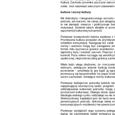
Kulturę Zachodu przenika poczucie wieczn
sobie. Jest natomiast wiecznym stawaniem
kultura i wzory kultury
Mit dobrobytu i nieograniczonego wzrostu 
potrzeb, ani marzeń, nie cierpi, jest oboję
to nie pieniądz stwarza i podtrzymuje świ
motywacji. Istnienie takich ideałów w prz
egzystencji kulturową tożsamość.
Ponieważ kreatywność ludzka wypływa z mi
Prymitywna kultura prowadzi do prymitywn
modelem konsumpcji. Następuje też zanik 
normy i wartości mogą być zastąpione inn
formie mitu wyznacza granice wrażliwości s
tajemnicy bytu i swoiste sacrum. Poprzez 
kontroli. Poza mitem rozciąga się amorficzny
społecznej, nieprzekraczalną granicą zarówno
Wielu ludzi ulega złudzeniu, że rzeczywi
wtórnym, pełniącym jedynie funkcję kost
przeciwnie - umożliwia tę grę bądź ją ogra
przenoszą się bezpośrednio na popyt środk
wzoru zachowań. Istniejące normy kulturo
Ponieważ biologiczne potrzeby ludzkie ni
napędzającej neurotyczny taniec pragnień
oddziaływania kulturowe potrzeby mogą st
przestrzeni kulturowej. Dlatego teorie opa
Ideologia wolnego rynku oddziałuje na nie n
Wolnorynkowy kapitalizm jest de facto wrog
perwersyjnych potrzeb, dokonuje takiej e
konsumpcyjnych możliwości nie powstrzy
Ponieważ wydajność tego systemu polega n
dążąc do zachowania siebie wytwarza aut