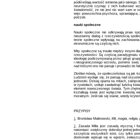
podkreślają wartość istnienia jako takiego
neurotyczne czyniąc z nich kulturowe wzor
świadomość, że nie jest nic wart sam w sob
więc powszechna psychoza, sprawiająca, że 
potrzeb.
nauki społeczne
Nauki społeczne nie odkrywają praw sp
nieustanny dialog z rzeczywistością społec
teorie społeczne wpływają na zachowania s
ekonomiczne są częścią nich.
Mity społeczne są trwałe między innymi d
rzeczywistości. Są częścią paradygmatu
ideologię podtrzymywaną przez jakąś grupę s
i nieograniczonego wzrostu, pomimo swej
nad którymi ono nie panuje i prowadzi do f
Złośliwi mówią, że społeczeństwa są jak ko
Ludziom wydaje się, że panują nad oszustwe
jednostki. Dzisiaj oparta na mitach, zaklęc
w żywiołach, usiłuje zawładnąć ludzką świad
element nowoczesnego świata. Tym chętnej 
kształtują świat jest wyłącznie kwestią
moralnym. Jeśli tak się stanie, wtedy kryter
PRZYPISY
1
. Bronisław Malinowski,
Mit, magia, religia
,
2
. Zasada Milla jest zasadą etyczną i 
natomiast: zwiększmy dobrobyt jednej jedno
szczęścia wszystkich istot, czy tylko po
doskonale wpisuje się w egoizm, zwłaszcz