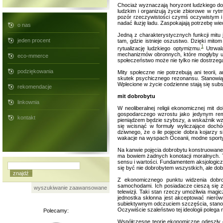
Chociaż wyznaczają horyzont ludzkiego do
ludzkim i organizują życie zbiorowe w ryt
pozór rzeczywistości czymś oczywistym i
nadać iluzję ładu. Zaspokajają potrzebę wie
o nas
Jedną z charakterystycznych funkcji mitu je
jeden procent
tam, gdzie istnieje oszustwo. Dzięki mitom 
1
rytualizację ludzkiego optymizmu.
Utrwala
mechanizmów obronnych, które mogłyby uzd
eco-mmerce
społeczeństwo może nie tylko nie dostrzegać
podziękowania
Mity społeczne nie potrzebują ani teorii,
skutek psychicznego rezonansu. Stanowią w
Wplecione w życie codzienne stają się sub
rekomendacje
mit dobrobytu
linkownia
W neoliberalnej religii ekonomicznej mit 
gospodarczego wzrostu jako jedynym reme
kontakt
pieniądzem będzie szybszy, a wskaźnik wzros
się wcisnąć w formuły wyliczające dochó
dziwnego, że o ile pojęcie dobra kojarzy 
wakacje na wyspach Oceanii, modne sporty,
Na kanwie pojęcia dobrobytu konstruowane
ma bowiem żadnych konotacji moralnych. T
sensu i wartości. Fundamentem aksjologic
się być nie dobrobytem wszystkich, ale do
Z ekonomicznego punktu widzenia dobro
samochodami. Ich posiadacze cieszą się z 
wyszukiwanie zaawansowane
telewizji. Taki stan rzeczy umożliwia ma
jednostka skłonna jest akceptować nierówn
subiektywnym odczuciem szczęścia, stanowi 
Oczywiście szaleństwo tej ideologii polega
Polecamy:
Współczesne teorie ekonomiczne odeszły od