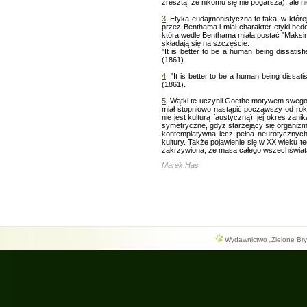
zresztą, że nikomu się nie pogarsza), ale ni
3
. Etyka eudajmonistyczna to taka, w które
przez Benthama i miał charakter etyki hedon
która wedle Benthama miała postać "Maksim
składają się na szczęście.
"It is better to be a human being dissatisfi
(1861).
4
. "It is better to be a human being dissatis
(1861).
5
. Wątki te uczynił Goethe motywem swego 
miał stopniowo nastąpić począwszy od rok
nie jest kulturą faustyczną), jej okres za
symetryczne, gdyż starzejący się organizm 
kontemplatywna lecz pełna neurotycznych
kultury. Także pojawienie się w XX wieku t
zakrzywiona, że masa całego wszechświata
Marek Has
Wydawnictwo „Zielone Bryg