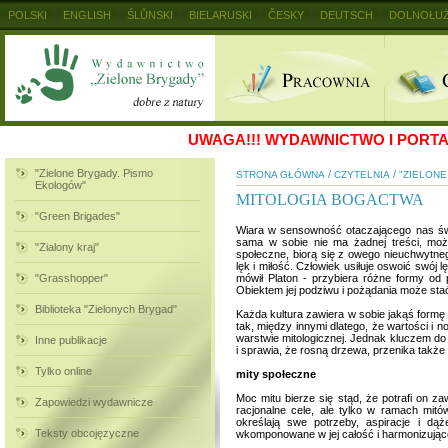
POLSKI
ENGLISH
ŚLŮNSKI
BIELARUSKI
ČESKY
DEUTSCH
DOLNOŁUŻ
MAGYAR
RUSKIJ
SLOVENSKY
UKRAINSKIJ
+
UWAGA!!!
WYDAWNICTWO I PORTAL
"Zielone Brygady. Pismo
/
/
STRONA GŁÓWNA
CZYTELNIA
"ZIELON
Ekologów"
MITOLOGIA BOGACTWA
"Green Brigades"
Wiara w sensowność otaczającego nas świat
sama w sobie nie ma żadnej treści, może
"Zialony kraj"
społeczne, biorą się z owego nieuchwytnego
lęk i miłość. Człowiek usiłuje oswoić swój 
"Grasshopper"
mówił Platon - przybiera różne formy od p
Obiektem jej podziwu i pożądania może stać
Biblioteka "Zielonych Brygad"
Każda kultura zawiera w sobie jakąś formę m
tak, między innymi dlatego, że wartości i n
warstwie mitologicznej. Jednak kluczem do 
Inne publikacje
i sprawia, że rosną drzewa, przenika także
Tylko online
mity społeczne
Moc mitu bierze się stąd, że potrafi on za
Zapowiedzi wydawnicze
racjonalne cele, ale tylko w ramach mitó
określają swe potrzeby, aspiracje i dąż
Teksty obcojęzyczne
wkomponowane w jej całość i harmonizujące