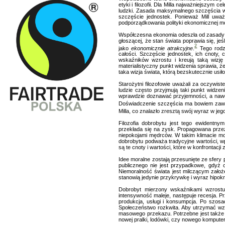
etyki i filozofii. Dla Milla najważniejsz
ludzki. Zasada maksymalnego szczęścia wy
szczęście jednostek. Ponieważ Mill uwa
podporządkowania polityki ekonomicznej mo
Współczesna ekonomia odeszła od zasady uty
głoszącej, że stan świata poprawia się, jeś
2
jako
ekonomicznie atrakcyjne
.
Tego rodza
całości. Szczęście jednostek, ich cnoty
wskaźników wzrostu i kreują taką wizję
materialistyczny punkt widzenia sprawia, 
taka wizja świata, którą bezskutecznie usił
Starożytni filozofowie uważali za oczywi
ludzie często przyjmują taki punkt widze
wprawdzie doznawać przyjemności, a nawet 
Doświadczenie szczęścia ma bowiem zawsze
Milla, co znalazło zresztą swój wyraz w je
Filozofia dobrobytu jest tego ewidentny
przekłada się na zysk. Propagowana przez 
niepokojami mędrców. W takim klimacie mo
dobrobytu podważa tradycyjne wartości, w
są te cnoty i wartości, które w konfrontacj
Idee moralne zostają przesunięte ze sfery 
publicznego nie jest przypadkowe, gdyż 
Niemoralność świata jest milczącym zało
stanowią jedynie przykrywkę i wyraz hipokryz
Dobrobyt mierzony wskaźnikami wzrostu 
intensywność maleje, następuje recesja. Pr
produkcja, usługi i konsumpcja. Po szos
Społeczeństwo rozkwita. Aby utrzymać wz
masowego przekazu. Potrzebne jest także s
nowej pralki, lodówki, czy nowego komputera