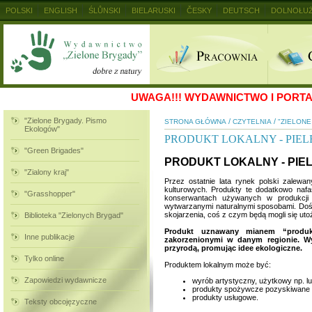
POLSKI
ENGLISH
ŚLŮNSKI
BIELARUSKI
ČESKY
DEUTSCH
DOLNOŁUŻ
MAGYAR
RUSKIJ
SLOVENSKY
UKRAINSKIJ
+
UWAGA!!!
WYDAWNICTWO I PORTAL
"Zielone Brygady. Pismo
/
/
STRONA GŁÓWNA
CZYTELNIA
"ZIELON
Ekologów"
PRODUKT LOKALNY - PIE
"Green Brigades"
PRODUKT LOKALNY - PIE
"Zialony kraj"
Przez ostatnie lata rynek polski zalew
kulturowych. Produkty te dodatkowo na
"Grasshopper"
konserwantach używanych w produkcji s
wytwarzanymi naturalnymi sposobami. Doś
skojarzenia, coś z czym będą mogli się ut
Biblioteka "Zielonych Brygad"
Produkt uznawany mianem “produkt
Inne publikacje
zakorzenionymi w danym regionie. W
przyrodą, promując idee ekologiczne.
Tylko online
Produktem lokalnym może być:
Zapowiedzi wydawnicze
wyrób artystyczny, użytkowy np. lu
produkty spożywcze pozyskiwane 
produkty usługowe.
Teksty obcojęzyczne