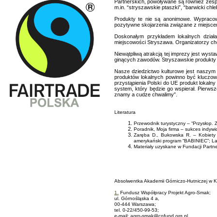
Partnerskich, powoływane są również zesp
m.in. “stryszawskie ptaszki”, “barwicki chl
Produkty te nie są anonimowe. Wypracowa
pozytywne skojarzenia związane z miejsce
Doskonałym przykładem lokalnych działa
miejscowości Stryszawa. Organizatorzy chc
Niewątpliwą atrakcją tej imprezy jest wyst
ginących zawodów. Stryszawskie produkty l
Nasze dziedzictwo kulturowe jest naszy
produktów lokalnych powinno być kluczową
przystąpienia Polski do UE produkt lokaln
system, który będzie go wspierał. Pierwsz
znamy a cudze chwalimy”.
Literatura
Przewodnik turystyczny – “Przysłop
Poradnik, Moja firma – sukces indywi
Zaręba D., Bukowska R. – Kobiety z
amerykański program “BABINIEC”; L
Materiały uzyskane w Fundacji Partn
Absolwentka Akademii Górniczo-Hutniczej w K
1.
Fundusz Współpracy Projekt Agro-Smak;
ul. Górnośląska 4 a,
00-444 Warszawa;
tel. 0-22/450-99-53;
e-mail: agro-smak@cofund.org.pl.