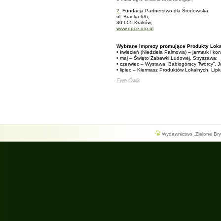
2.
Fundacja Partnerstwo dla Środowiska;
ul. Bracka 6/6,
30-005 Kraków;
www.epce.org.pl
Wybrane imprezy promujące Produkty Loka
• kwiecień (Niedziela Palmowa) – jarmark i k
• maj – Święto Zabawki Ludowej, Stryszawa;
• czerwiec – Wystawa “Babiogórscy Twórcy”, 
• lipiec – Kiermasz Produktów Lokalnych, Lipk
Ewa Ćwik
Wydawnictwo „Zielone Bryg