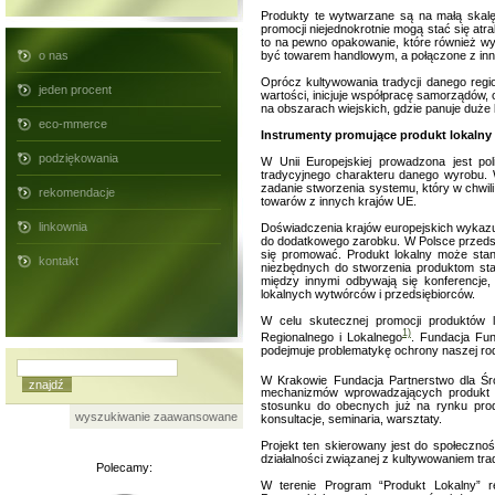
Produkty te wytwarzane są na małą skalę,
promocji niejednokrotnie mogą stać się at
to na pewno opakowanie, które również wy
o nas
być towarem handlowym, a połączone z inny
Oprócz kultywowania tradycji danego reg
jeden procent
wartości, inicjuje współpracę samorządów, 
na obszarach wiejskich, gdzie panuje duże
eco-mmerce
Instrumenty promujące produkt lokalny
podziękowania
W Unii Europejskiej prowadzona jest po
tradycyjnego charakteru danego wyrobu. 
zadanie stworzenia systemu, który w chwil
rekomendacje
towarów z innych krajów UE.
linkownia
Doświadczenia krajów europejskich wykazuj
do dodatkowego zarobku. W Polsce przedsię
się promować. Produkt lokalny może sta
kontakt
niezbędnych do stworzenia produktom sta
między innymi odbywają się konferencje,
lokalnych wytwórców i przedsiębiorców.
W celu skutecznej promocji produktów l
1)
Regionalnego i Lokalnego
.
Fundacja Fun
podejmuje problematykę ochrony naszej ro
W Krakowie Fundacja Partnerstwo dla Śr
mechanizmów wprowadzających produkt na
stosunku do obecnych już na rynku pro
wyszukiwanie zaawansowane
konsultacje, seminaria, warsztaty.
Projekt ten skierowany jest do społecznoś
działalności związanej z kultywowaniem tra
Polecamy:
W terenie Program “Produkt Lokalny” r