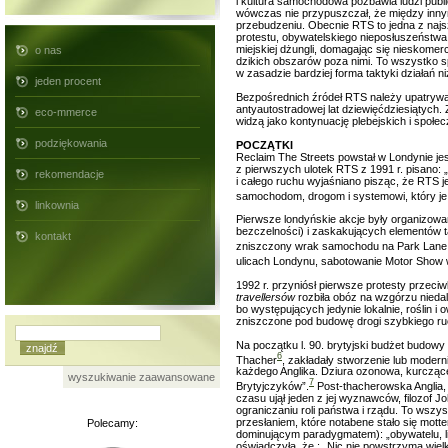
i kultura samochodowa pozbawia ludzi publi
wówczas nie przypuszczał, że między innym
przebudzeniu. Obecnie RTS to jedna z najszy
protestu, obywatelskiego nieposłuszeństwa, 
miejskiej dżungli, domagając się nieskomerc
o nas
dzikich obszarów poza nimi. To wszystko sp
w zasadzie bardziej forma taktyki działań ni
jeden procent
Bezpośrednich źródeł RTS należy upatrywać 
antyautostradowej lat dziewięćdziesiątych. 
eco-mmerce
widzą jako kontynuację plebejskich i społe
podziękowania
POCZĄTKI
Reclaim The Streets powstał w Londynie je
z pierwszych ulotek RTS z 1991 r. pisano:
rekomendacje
i całego ruchu wyjaśniano pisząc, że RTS j
samochodom, drogom i systemowi, który je
linkownia
Pierwsze londyńskie akcje były organizowa
bezczelności) i zaskakujących elementów t
kontakt
zniszczony wrak samochodu na Park Lane 
ulicach Londynu, sabotowanie Motor Show 
1992 r. przyniósł pierwsze protesty przeci
travellersów
rozbiła obóz na wzgórzu nieda
bo występujących jedynie lokalnie, roślin i
zniszczone pod budowę drogi szybkiego ruc
Na początku l. 90. brytyjski budżet budowy
6
Thacher
, zakładały stworzenie lub modern
każdego Anglika. Dziura ozonowa, kurczące
wyszukiwanie zaawansowane
7
Brytyjczyków”.
Post-thacherowska Anglia, 
czasu ujął jeden z jej wyznawców, filozof 
ograniczaniu roli państwa i rządu. To wszy
przesłaniem, które notabene stało się motte
Polecamy:
dominującym paradygmatem): „obywatelu, licz
oświadczyła, że : „Nic nie powstrzyma wie