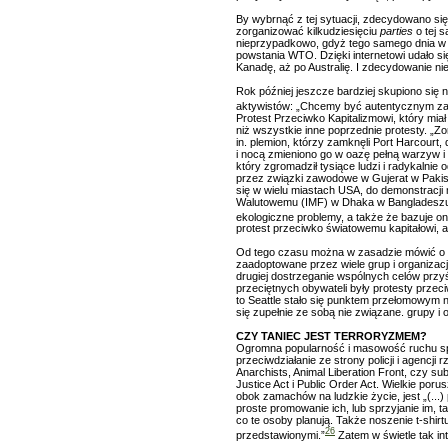
By wybrnąć z tej sytuacji, zdecydowano się 
zorganizować kilkudziesięciu
parties
o tej s
nieprzypadkowo, gdyż tego samego dnia w 
powstania WTO. Dzięki internetowi udało 
Kanadę, aż po Australię. I zdecydowanie ni
Rok później jeszcze bardziej skupiono się 
aktywistów: „Chcemy być autentycznym zagr
Protest Przeciwko Kapitalizmowi, który mia
niż wszystkie inne poprzednie protesty. „Zo
in. plemion, którzy zamknęli Port Harcourt
i nocą zmieniono go w oazę pełną warzyw i 
który zgromadził tysiące ludzi i radykalni
przez związki zawodowe w Gujerat w Pakist
się w wielu miastach USA, do demonstrac
Walutowemu (IMF) w Dhaka w Bangladeszu. A
ekologiczne problemy, a także że bazuje on 
protest przeciwko światowemu kapitałowi, a
Od tego czasu można w zasadzie mówić o ‘
zaadoptowane przez wiele grup i organizacj
drugiej dostrzeganie wspólnych celów pr
przeciętnych obywateli były protesty przec
to Seattle stało się punktem przełomowym n
się zupełnie ze sobą nie związane. grupy i
CZY TANIEC JEST TERRORYZMEM?
Ogromna popularność i masowość ruchu spra
przeciwdziałanie ze strony policji i agencji
Anarchists, Animal Liberation Front, czy s
Justice Act i Public Order Act. Wielkie por
obok zamachów na ludzkie życie, jest „(...
proste promowanie ich, lub sprzyjanie im, ta
co te osoby planują. Także noszenie t-shir
26
przedstawionymi.”
Zatem w świetle tak i