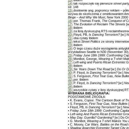
14)
tak rozpoczęło się pierwsze
street part
str. 148
15)
dosłownie ang.
pogromcy reklam
– półn
wzywa do skończenia z ometkowaniem Ameryk
Binge – And Why We Must
, New York 2000
16)
por. Thomas Frank,
The Conquest of
Co
17)
The Evolution of Reclaim The Streets
[w
18)
ibidem
19)
za listą dyskusyjną RTS reclaimthestre
20)
Floyd, PB,
Is Dancing Terrorism?
[w:]
N
21)
oba cytaty ibidem
22)
tekst
Street Politics
ze strony internetow
23)
ibidem
24)
O tego czasu duże wystąpienia antygloba
przykładowo Seattle to N30 (November 30), 
25)
Friday June 18th 1999: Confronting Cap
26)
Monibot, George,
Wearing a T-shirt Mak
27)
Left-wing and Puerto Rican Extremist 
28)
ibidem
29)
Six Years Down The Road
[w:]
Do Or D
30)
P. Floyd,
Is Dancing Terrorism?
[w:]
New
31)
S. Ferguson,
First Tear Gas, Now Bulle
32)
por. ibidem
33)
P. Floyd,
Is Dancing Terrorism?
[w:]
New
34)
ibidem
35)
wszystkie cytaty z listy dyskusyjnej R
WYBRANA BIBLIOGRAFIA:
PODSTAWOWE ŹRÓDŁA:
• K. Evans,
Copse. The Cartoon Book of Tre
• S. Ferguson,
First Tear Gas, Now Bullets
• Floyd, PB,
Is Dancing Terrorism?
[w:]
News
•
Friday June 18th 1999: Confronting Capit
•
Left-wing And Puerto Rican Extremist Gr
•
May Day. Guerilla? Gardening?
[w:] Do O
• G. Monibot,
Wearing a T-shirt Makes You a
• C. Mosey,
Car Wars. Battles on the Road
•
Shadow Anarchist Extremist Target City in