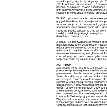
wszelkie próby użycia ciężkiego sprzętu. Ró
„Strefa wolna od samochodów”, „Przywrócić p
baseniki, w powietrzu fruwają setki
frisbee
,
przy muzyce wydawanej przez
sound sys
reggae czy elektroniczne techno, breakbea
W 1996 r. podczas trwania trzeciej street 
gdy jedni bawili się, inni używając młotów
się obok policja nic nie podejrzewała, gdyż
spódnicami, które miało na sobie kilku „ta
(Sous les pavés, la plage) w „Pod asfaltem.
i taktykę radykalnej ekologii do miejskiej 
dzikich obszarów poza nimi.
Z ideą RTS silnie związane są również akc
miesiącu (najczęściej ostatni piątek mies
mówią: „My nie blokujemy ruchu, sami jes
tylko ograniczoną ilość samochodów, natom
trwania akcji uzależniony jest głównie od ilo
choć zdarzały się również akcje, gdzie ucz
rozprzestrzeniła się na inne kraje i obecn
AGIT-PROP
Zakrawa na ironię fakt, że w dzisiejszych 
przestrzeni publicznej, równocześnie autent
plakatowania, pisania po murach, skateboar
Sama ulica stała się przede wszystkim mie
niej pieszych, rowerzystów, tramwajów, ale 
również w jedną wielką reklamę. Billboardy
ogrodzeniach. Neony reklamowe umieszczane
części ruchów kontrkulturowych, czy szerz
z miejscem na domy, drzewa, zgromadzenia,
nam zupełnie inny obraz alternatywności, 
komunach. Taki tradycyjny obraz wiązał alt
Wiązało się to z odrzuceniem nowoczesnośc
w małym kręgu najbliższych przyjaciół. Uc
Chcemy zmienić to co jest tutaj i chcemy z