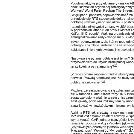
Podobną taktykę przyjęło amerykańskie FB
obok islamskich organizacji terrorystyczny
Workers’ World Party, Reclaim The Streets, 
i w grupach, ponoszą odpowiedzialność za 
przypisuje się RTS stosowanie doktrynalneg
doktrynę rewolucyjnego socjalizmu i postrz
raczej skłonni wywołać zmiany w USA poprz
w poprzednich latach ruch praw zwierząt 
Kalifornii i Oregonie). Ataki na organizacje
zmarginalizowanie radykalnego ruchu i włą
zdyskredytowaniem tych, którzy tego odmó
dobrego i coś złego. Robimy coś słusznego i
zakładanie imiennych ewidencji, kreowanie 
Nasuwają się pytania: „Gdzie jest terror? 
przyzwoleniem do użycia broni palnej wobe
32
teraz kolej na ostrą amunicję?
„Z tego co nam wiadomo, żadne
street part
porwało. Prawdą natomiast jest, że miały ta
33
publiczne całowanie.”
Możliwe, że zasugerowano się zdjęciami, z
się w ramach
Global Street Party
16.5.1998 
został zakupiony właśnie w celu zniszczen
zasługiwały, ponieważ byliśmy tam by mieć 
zaparkować w niewłaściwym miejscu i w ni
Ataki na RTS, jak zresztą na cały ruch ant
McŚwiat jest czynnie zainteresowany w spr
wykorzystać. GAP, jedna z najczęściej kr
taniej siły roboczej w Azji i Pacyfiku (głó
„Wypłowiałych czarnych jeansów wiszących
‘Niezależność’, ‘Wolność’, ‘My, Ludzie’.” G