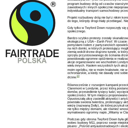
program budowy dróg od czasów starożyt
zawodowych i innych społecznie niepoprawn
indywidualny transport samochodowy przeds
Projekt rozbudowy dróg nie był z nikim kon
do tego, którędy drogi miały przebiegać. N
Gdy tylko w Twyford Down rozpoczęły się 
społecznego.
Bardzo szybko protesty zostały skanalizow
ekologiczną z USA –
Earth First!
. W czasie
pomysłami rodem z partyzanckich opowieśc
na nich domki, w których protestujący mogli
ziemią wokół drzew drążono tunele, w który
sprzętu przystosowanego do ścinania drzew
powodowała ogromne opóźnienia w realizacji
akcje organizowano we wschodnim Londynie, 
wielu innych. Hasłem wszystkich tych akcji 
moim ogródku, nie w moim hrabstwie, nie w m
ochroniarskie, a kiedy nie dawały one sobi
10
drzew.
Równocześnie z rozwojem kampanii przeciwk
Claremont w Londynie, przez którą postano
domów, przesiedlenie tysięcy ludzi, wycięc
społeczności. W tym miejscu proponowano 
Opustoszałą ulicę zasiedlili aktywiści i ar
powstała swoista twierdza, protestujący a
wieżę (nazwaną Dolly), do której przykuli 
nie tylko między domami, ale również wnosić
wymalowano ogromny napis „Witamy w Clare
Podczas gdy obrona Twyford Down była głó
wobec budowy M11, poprzez swoje miejskie o
pisano: „Pośród antyautostradowych i ekol