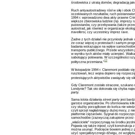
środowiska z utratą domów, degradacją jako
Ruch antyautostradowy rósł w siłę i obok Cl
oczekiwanych rezultatów, ruch postanowio
1994 r. wprowadzono dwa akty prawne Crimin
większe zbiorowiska ludzkie (np. imprezy 
pustostanów, czy przebywania (także prze
autostrad, jak również w organizacje ekol
travellersi,
czy uczestnicy imprez rave.
Żadne z tych działań nie przyniosły jedna
że coraz więcej o protestach i samym pr
badania wskazujące na wpływ samochodów 
transportu publicznego. Przede wszystkim j
w wyniku tych aktów miały ucierpieć. Walka
sabotujący polowania. W szczególności szybk
12
polityczna przemiana.”
W listopadzie 1994 r. Claremont poddało si
rusztowań, lecz wojna dopiero się rozpocz
protestujących aktywistów zawiązały się sil
Gdy Claremont zostało stracone, szukano no
Londynie? Tak oto dokonała się chyba najw
party.
Sama istota działania
street party
jest bardz
garstce organizatorów. Po sformowaniu kilk
czy służby porządkowe do końca nie wiedz
czyli sprzęt nagłaśniający dużej mocy, z 
platformie ciężarówki. Sygnał do rozpoczę
samochodów (zazwyczaj zakupione przez org
„właściciele” rozpoczynają na środku jezdni 
Pojawia się także
tripod
, czyli konstrukcja 
można usunąć. Podcięcie bowiem jednej z p
użyć specjalistycznego dźwigu, ze względu