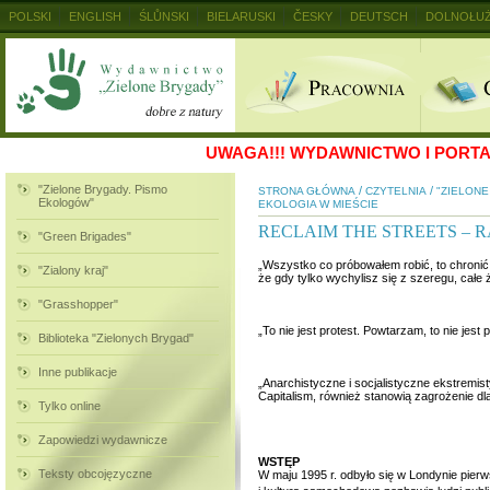
POLSKI
ENGLISH
ŚLŮNSKI
BIELARUSKI
ČESKY
DEUTSCH
DOLNOŁUŻ
MAGYAR
RUSKIJ
SLOVENSKY
UKRAINSKIJ
+
UWAGA!!!
WYDAWNICTWO I PORTAL
"Zielone Brygady. Pismo
/
/
STRONA GŁÓWNA
CZYTELNIA
"ZIELON
Ekologów"
EKOLOGIA W MIEŚCIE
RECLAIM THE STREETS – 
"Green Brigades"
„Wszystko co próbowałem robić, to chronić t
"Zialony kraj"
że gdy tylko wychylisz się z szeregu, całe ży
"Grasshopper"
„To nie jest protest. Powtarzam, to nie jest 
Biblioteka "Zielonych Brygad"
Inne publikacje
„Anarchistyczne i socjalistyczne ekstremis
Capitalism, również stanowią zagrożenie dl
Tylko online
Zapowiedzi wydawnicze
WSTĘP
Teksty obcojęzyczne
W maju 1995 r. odbyło się w Londynie pier