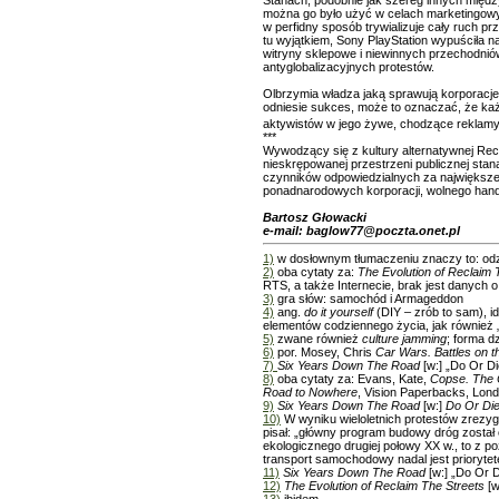
Stanach, podobnie jak szereg innych międzyn
można go było użyć w celach marketingow
w perfidny sposób trywializuje cały ruch p
tu wyjątkiem, Sony PlayStation wypuściła n
witryny sklepowe i niewinnych przechodniów
antyglobalizacyjnych protestów.
Olbrzymia władza jaką sprawują korporacj
odniesie sukces, może to oznaczać, że każ
aktywistów w jego żywe, chodzące reklamy
***
Wywodzący się z kultury alternatywnej Recl
nieskrępowanej przestrzeni publicznej sta
czynników odpowiedzialnych za największe 
ponadnarodowych korporacji, wolnego handlu 
Bartosz Głowacki
e-mail: baglow77@poczta.onet.pl
1)
w dosłownym tłumaczeniu znaczy to: odz
2)
oba cytaty za:
The Evolution of Reclaim 
RTS, a także Internecie, brak jest danych o 
3)
gra słów: samochód i Armageddon
4)
ang.
do it yourself
(DIY – zrób to sam), i
elementów codziennego życia, jak również „
5)
zwane również
culture jamming
; forma 
6)
por. Mosey, Chris
Car Wars. Battles on 
7)
Six Years Down The Road
[w:] „Do Or D
8)
oba cytaty za: Evans, Kate,
Copse. The C
Road to Nowhere
, Vision Paperbacks, Lond
9)
Six Years Down The Road
[w:]
Do Or Di
10)
W wyniku wieloletnich protestów zrezy
pisał: „główny program budowy dróg został 
ekologicznego drugiej połowy XX w., to z p
transport samochodowy nadal jest prioryte
11)
Six Years Down The Road
[w:] „Do Or 
12)
The Evolution of Reclaim The Streets
[w
13)
ibidem