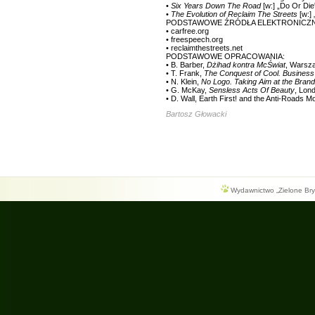
•
Six Years Down The Road
[w:] „Do Or Die
•
The Evolution of Reclaim The Streets
[w:]
PODSTAWOWE ŹRÓDŁA ELEKTRONICZN
• carfree.org
• freespeech.org
• reclaimthestreets.net
PODSTAWOWE OPRACOWANIA:
• B. Barber,
Dżihad kontra McŚwiat
, Warsz
• T. Frank,
The Conquest of Cool. Business 
• N. Klein,
No Logo. Taking Aim at the Brand 
• G. McKay,
Sensless Acts Of Beauty
, Lon
• D. Wall, Earth First! and the Anti-Roads
Bartosz Głowacki
Wydawnictwo „Zielone Bryg