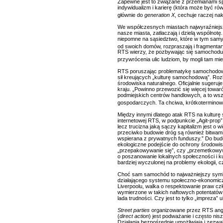
Zapewne jest to związane z przemianami sp
indywidualizm i karierę (która może być ró
głównie do
generation X
, cechuje raczej na
We współczesnych miastach najwyraźniejsz
nasze miasta, zatłaczają i dzielą wspólnotę
niepomne na sąsiedztwo, które w tym samy
od swoich domów, rozpraszają i fragmentar
RTS wierzy, że pozbywając się samochodu, 
przywrócenia ulic ludziom, by mogli tam mi
RTS poruszając problematykę samochodową 
sił kreujących „kulturę samochodową”. Ro
środowiska naturalnego. Oficjalnie sugeru
kraju. „Powinno przewozić się więcej towar
podmiejskich centrów handlowych, a to wsz
gospodarczych. Ta chciwa, krótkoterminowa
Między innymi dlatego atak RTS na kulturę
internetowej RTS, w podpunkcie „Agit-prop”
lecz trucizna jaką sączy kapitalizm jest o w
przeciwko budowie dróg są również bitwami
wspierana z prywatnych funduszy.” Do bud
ekologiczne podejście do ochrony środowis
„przepakowywanie się”, czy „przemetkowywa
o poszanowanie lokalnych społeczności i kul
bardziej wyczulonej na problemy ekologii, cz
Choć sam samochód to najważniejszy symbol
działającego systemu społeczno-ekonomiczn
Liverpoolu, walka o respektowanie praw czł
wymierzone w takich naftowych potentatów j
lada trudności. Czy jest to tylko „impreza”
Street parties
organizowane przez RTS anga
(
direct action
) jest podważanie i często nis
Działania bezpośrednie umożliwiają i zezwa