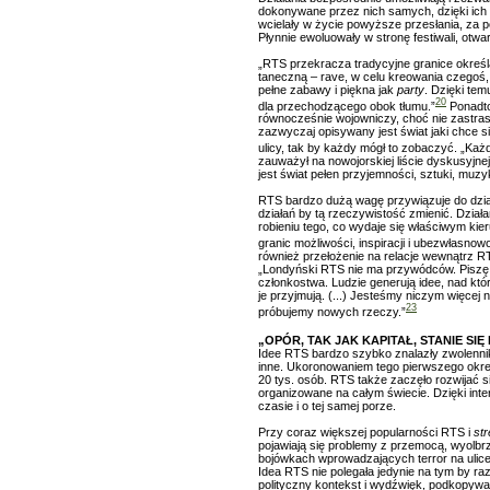
dokonywane przez nich samych, dzięki ich
wcielały w życie powyższe przesłania, za 
Płynnie ewoluowały w stronę festiwali, otw
„RTS przekracza tradycyjne granice określa
taneczną – rave, w celu kreowania czegoś, 
pełne zabawy i piękna jak
party
. Dzięki tem
20
dla przechodzącego obok tłumu.”
Ponadt
równocześnie wojowniczy, choć nie zastras
zazwyczaj opisywany jest świat jaki chce s
ulicy, tak by każdy mógł to zobaczyć. „Każd
zauważył na nowojorskiej liście dyskusyjne
jest świat pełen przyjemności, sztuki, muzy
RTS bardzo dużą wagę przywiązuje do dział
działań by tą rzeczywistość zmienić. Dzia
robieniu tego, co wydaje się właściwym kie
granic możliwości, inspiracji i ubezwłasnowol
również przełożenie na relacje wewnątrz R
„Londyński RTS nie ma przywódców. Piszę to ja
członkostwa. Ludzie generują idee, nad któr
je przyjmują. (...) Jesteśmy niczym więcej 
23
próbujemy nowych rzeczy.”
„OPÓR, TAK JAK KAPITAŁ, STANIE S
Idee RTS bardzo szybko znalazły zwolennikó
inne. Ukoronowaniem tego pierwszego okre
20 tys. osób. RTS także zaczęło rozwijać si
organizowane na całym świecie. Dzięki inte
czasie i o tej samej porze.
Przy coraz większej popularności RTS i
str
pojawiają się problemy z przemocą, wyolbr
bojówkach wprowadzających terror na ulice
Idea RTS nie polegała jedynie na tym by ra
polityczny kontekst i wydźwięk, podkopywał